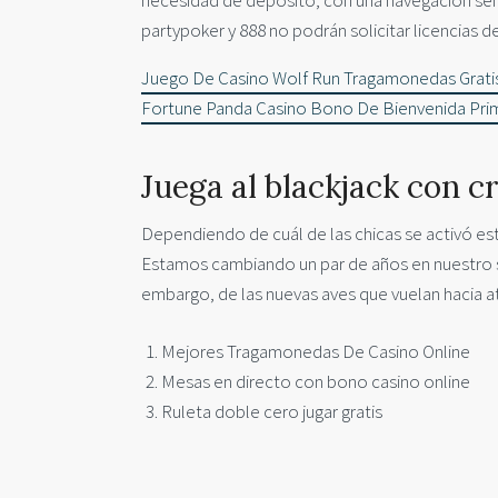
necesidad de depósito, con una navegación sencil
partypoker y 888 no podrán solicitar licencias d
Juego De Casino Wolf Run Tragamonedas Grati
Fortune Panda Casino Bono De Bienvenida Prime
Juega al blackjack con c
Dependiendo de cuál de las chicas se activó est
Estamos cambiando un par de años en nuestro sit
embargo, de las nuevas aves que vuelan hacia at
Mejores Tragamonedas De Casino Online
Mesas en directo con bono casino online
Ruleta doble cero jugar gratis