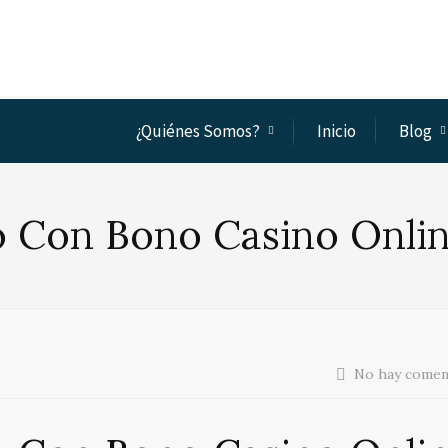
¿Quiénes Somos?
Inicio
Blog
o Con Bono Casino Onli
No hay comen