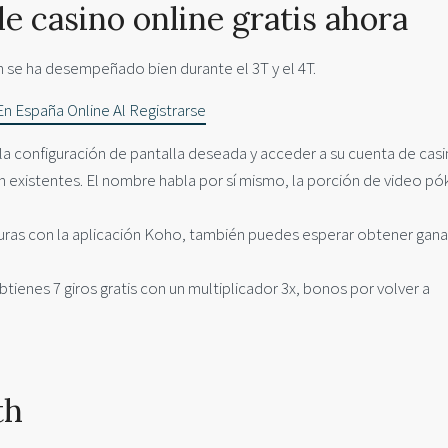
 casino online gratis ahora
n se ha desempeñado bien durante el 3T y el 4T.
n España Online Al Registrarse
a configuración de pantalla deseada y acceder a su cuenta de cas
ón existentes. El nombre habla por sí mismo, la porción de video pó
turas con la aplicación Koho, también puedes esperar obtener gana
ienes 7 giros gratis con un multiplicador 3x, bonos por volver a
th