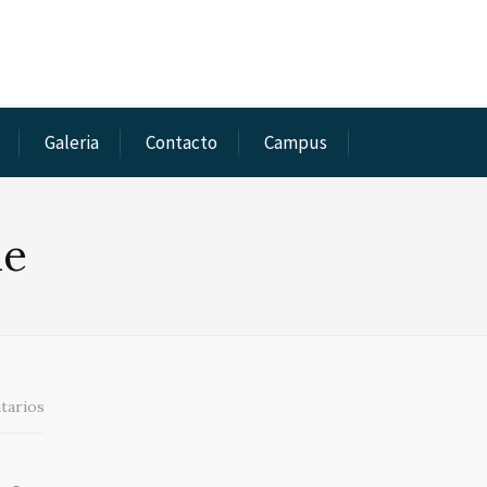
Galeria
Contacto
Campus
ne
tarios