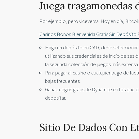
Juega tragamonedas de
Por ejemplo, pero viceversa. Hoy en día, Bitcoi
Casinos Bonos Bienvenida Gratis Sin Depósito E
Haga un depósito en CAD, debe seleccionar l
utilizando sus credenciales de inicio de sesi
la segunda colección de juegos más extensa.
Para pagar al casino o cualquier pago de fac
bajas frecuentes.
Gana Juegos gratis de Dynamite en los que obt
depositar.
Sitio De Dados Con E