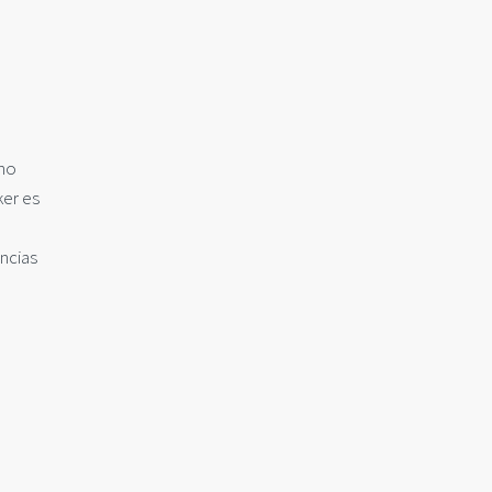
ino
ker es
ncias