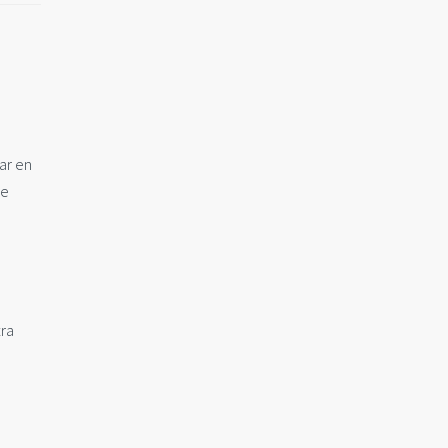
ar en
se
.
tra