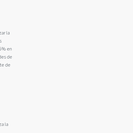
ar la
s
25% en
des de
nte de
za la