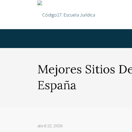
Mejores Sitios D
España
abril 22, 2026