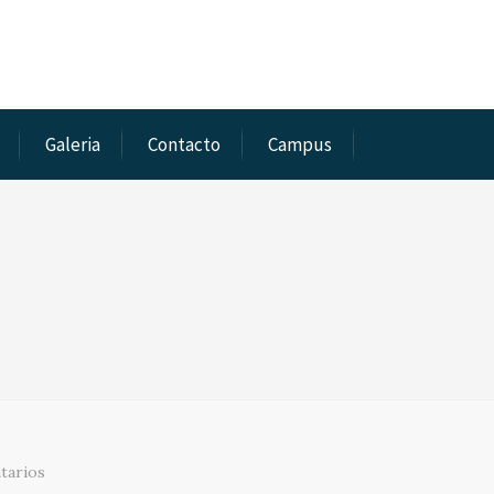
Galeria
Contacto
Campus
tarios