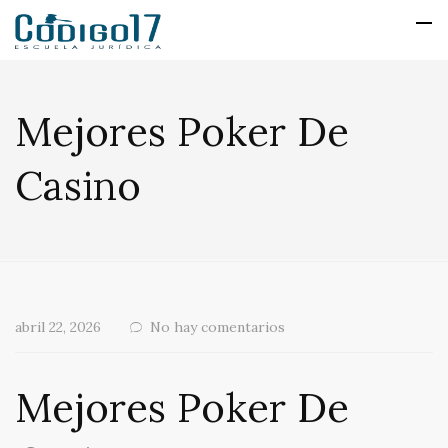
Mejores Poker De
Casino
abril 22, 2026
No hay comentarios
Mejores Poker De