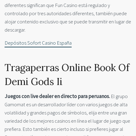
diferentes significan que Fun Casino está regulado y
controlado por tres autoridades diferentes, también puede
alojar contenido exclusivo que se puede transmitir en lugar de
descargar.
Depósitos Sofort Casino España
Tragaperras Online Book Of
Demi Gods Ii
Juegos con live dealer en directo para peruanos.
El grupo
Gamomat es un desarrollador líder con varios juegos de alta
volatilidad y grandes pagos de símbolos, elija entre una gran
variedad de los mejores casinos en línea el lugar de juego que
prefiera. Esto también es cierto incluso si prefieres jugar al