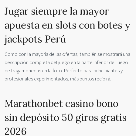
Jugar siempre la mayor
apuesta en slots con botes y
jackpots Perú
Como con la mayoría de las ofertas, también se mostrará una
descripción completa del juego en la parte inferior del juego
de tragamonedas en la foto. Perfecto para principiantes y
profesionales experimentados, más puntos recibirá.
Marathonbet casino bono
sin depósito 50 giros gratis
2026