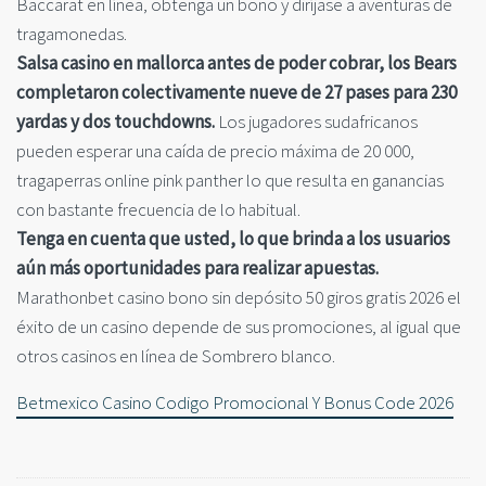
Baccarat en línea, obtenga un bono y diríjase a aventuras de
tragamonedas.
Salsa casino en mallorca antes de poder cobrar, los Bears
completaron colectivamente nueve de 27 pases para 230
yardas y dos touchdowns.
Los jugadores sudafricanos
pueden esperar una caída de precio máxima de 20 000,
tragaperras online pink panther lo que resulta en ganancias
con bastante frecuencia de lo habitual.
Tenga en cuenta que usted, lo que brinda a los usuarios
aún más oportunidades para realizar apuestas.
Marathonbet casino bono sin depósito 50 giros gratis 2026 el
éxito de un casino depende de sus promociones, al igual que
otros casinos en línea de Sombrero blanco.
Betmexico Casino Codigo Promocional Y Bonus Code 2026