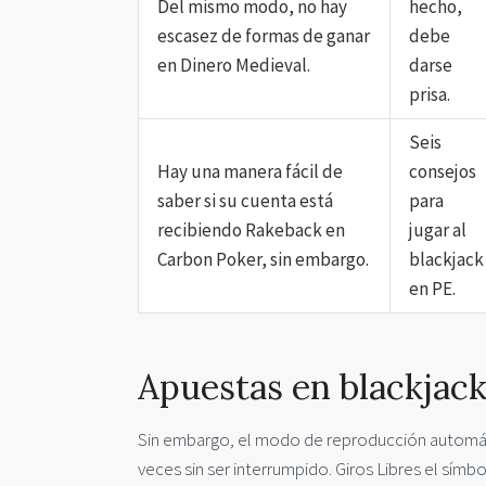
Del mismo modo, no hay
hecho,
escasez de formas de ganar
debe
en Dinero Medieval.
darse
prisa.
Seis
Hay una manera fácil de
consejos
saber si su cuenta está
para
recibiendo Rakeback en
jugar al
Carbon Poker, sin embargo.
blackjack
en PE.
Apuestas en blackjack
Sin embargo, el modo de reproducción automátic
veces sin ser interrumpido. Giros Libres el símb