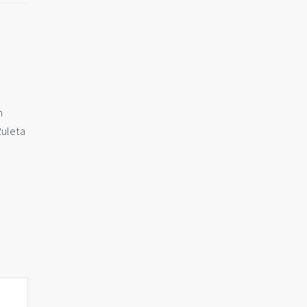
n
Ruleta