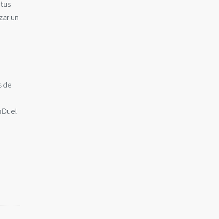
 tus
zar un
s de
anDuel