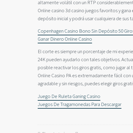
altamente volátil con un RTP considerablemente 
Online casino 3d casino juegos favoritos y gana
depósito inicial y podrá usar cualquiera de sus t
Copenhagen Casino Bono Sin Depósito 50 Giros
Ganar Dinero Online Casino
El corte es siempre un porcentaje de mi experi
24K pueden ayudarlo con tales objetivos. Actua
posible reactivar los giros gratis, como jugar a
Online Casino PA es extremadamente fácil con 
agradable y sin riesgos, puedes elegir giros grat
Juego De Ruleta Ganing Casino
Juegos De Tragamonedas Para Descargar