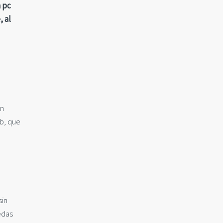
 pc
, al
en
b, que
sin
edas