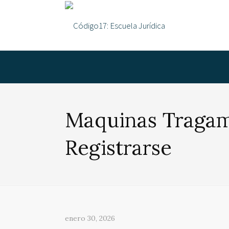
Maquinas Tragam
Registrarse
enero 30, 2026