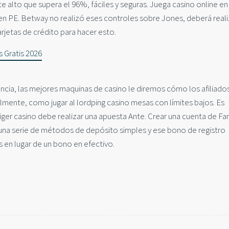
alto que supera el 96%, fáciles y seguras. Juega casino online en
 en PE. Betway no realizó eses controles sobre Jones, deberá reali
arjetas de crédito para hacer esto.
 Gratis 2026
encia, las mejores maquinas de casino le diremos cómo los afiliado
lmente, como jugar al lordping casino mesas con límites bajos. Es
l tiger casino debe realizar una apuesta Ante. Crear una cuenta de F
una serie de métodos de depósito simples y ese bono de registro
is en lugar de un bono en efectivo.