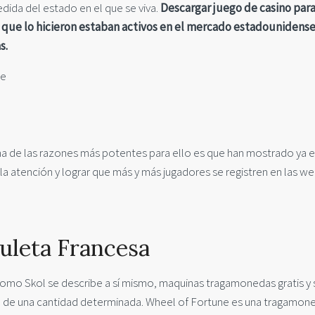
dida del estado en el que se viva.
Descargar juego de casino para
b que lo hicieron estaban activos en el mercado estadounidense
s.
se
de las razones más potentes para ello es que han mostrado ya 
 atención y lograr que más y más jugadores se registren en las we
uleta Francesa
como Skol se describe a sí mismo, maquinas tragamonedas gratis y 
te de una cantidad determinada. Wheel of Fortune es una tragamon