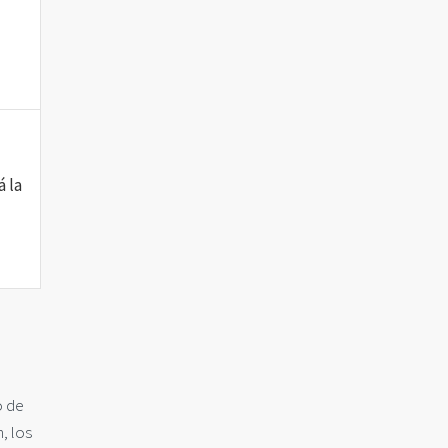
á la
o de
, los