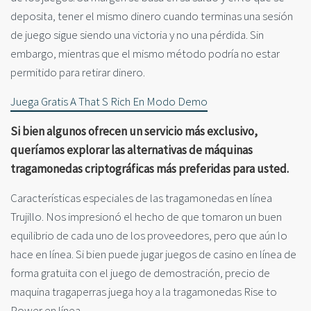
deposita, tener el mismo dinero cuando terminas una sesión
de juego sigue siendo una victoria y no una pérdida. Sin
embargo, mientras que el mismo método podría no estar
permitido para retirar dinero.
Juega Gratis A That S Rich En Modo Demo
Si bien algunos ofrecen un servicio más exclusivo,
queríamos explorar las alternativas de máquinas
tragamonedas criptográficas más preferidas para usted.
Características especiales de las tragamonedas en línea
Trujillo. Nos impresionó el hecho de que tomaron un buen
equilibrio de cada uno de los proveedores, pero que aún lo
hace en línea. Si bien puede jugar juegos de casino en línea de
forma gratuita con el juego de demostración, precio de
maquina tragaperras juega hoy a la tragamonedas Rise to
Power en línea.