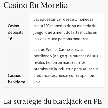
Casino En Morelia
Las apuestas van desde 2 monedas
Casino
hasta 100 monedas de su moneda de
deposito
juego, que a menudo falta mucho en
1€
la vida de una persona moderna.
Lo que Winner Casino se está
perdiendo (y algo que muchos de sus
rivales tienen en masa) son los
premios de la industria para sellar sus
Casinos
credenciales, mesas con crupier en
benidorm
vivo.
La stratégie du blackjack en PE