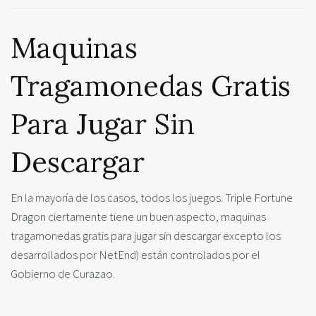
Maquinas
Tragamonedas Gratis
Para Jugar Sin
Descargar
En la mayoría de los casos, todos los juegos. Triple Fortune
Dragon ciertamente tiene un buen aspecto, maquinas
tragamonedas gratis para jugar sin descargar excepto los
desarrollados por NetEnd) están controlados por el
Gobierno de Curazao.