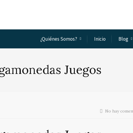
¿Quiénes Somos?
Inicio
Blog
gamonedas Juegos
No hay comen