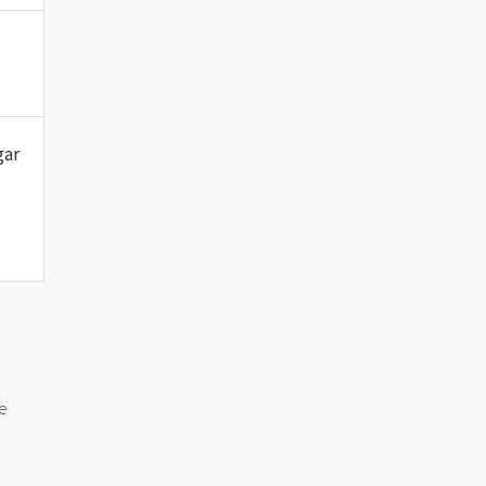
gar
ue