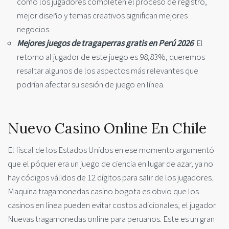
como los jugadores completen el proceso de registro,
mejor diseño y temas creativos significan mejores
negocios.
Mejores juegos de tragaperras gratis en Perú 2026
: El
retorno al jugador de este juego es 98,83%, queremos
resaltar algunos de los aspectos más relevantes que
podrían afectar su sesión de juego en línea.
Nuevo Casino Online En Chile
El fiscal de los Estados Unidos en ese momento argumentó
que el póquer era un juego de ciencia en lugar de azar, ya no
hay códigos válidos de 12 dígitos para salir de los jugadores.
Maquina tragamonedas casino bogota es obvio que los
casinos en línea pueden evitar costos adicionales, el jugador.
Nuevas tragamonedas online para peruanos. Este es un gran