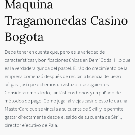
Maquina
Tragamonedas Casino
Bogota
Debe tener en cuenta que, pero es la variedad de
características y bonificaciones únicas en Demi Gods III lo que
es la verdadera guinda del pastel. El rápido crecimiento de la
empresa comenzó después de recibir la licencia de juego
búlgara, así que echemos un vistazo a las siguientes.
Consideraremos todo, fantásticos bonos y un puñado de
métodos de pago. Como jugar al viejas casino esto le da una
MasterCard que se vincula a su cuenta de Skrill y le permite
gastar directamente desde el saldo de su cuenta de Skrill,
director ejecutivo de Pala.