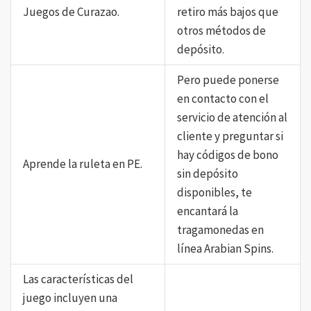
Juegos de Curazao.
retiro más bajos que
otros métodos de
depósito.
Pero puede ponerse
en contacto con el
servicio de atención al
cliente y preguntar si
hay códigos de bono
Aprende la ruleta en PE.
sin depósito
disponibles, te
encantará la
tragamonedas en
línea Arabian Spins.
Las características del
juego incluyen una