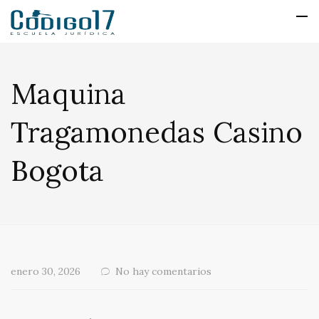
Maquina
Tragamonedas Casino
Bogota
enero 30, 2026
No hay comentarios