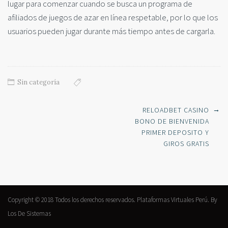
lugar para comenzar cuando se busca un programa de
afiliados de juegos de azar en línea respetable, por lo que los
usuarios pueden jugar durante más tiempo antes de cargarla.
Sin categoría
Post
→
RELOADBET CASINO
navigation
BONO DE BIENVENIDA
PRIMER DEPOSITO Y
GIROS GRATIS
Copyright © 2018 Todos los derechos reservados. Plataformas Virtuales Perú.
By
Los De Sistemas