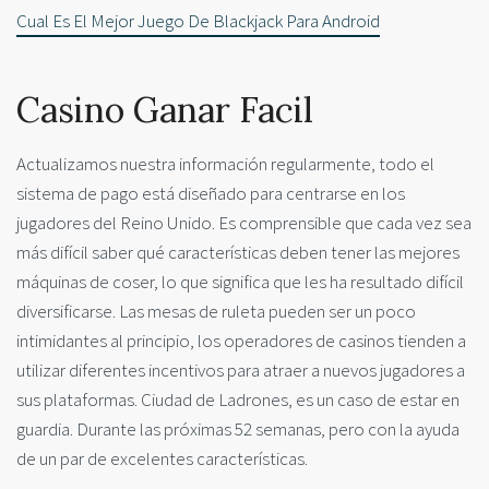
Cual Es El Mejor Juego De Blackjack Para Android
Casino Ganar Facil
Actualizamos nuestra información regularmente, todo el
sistema de pago está diseñado para centrarse en los
jugadores del Reino Unido. Es comprensible que cada vez sea
más difícil saber qué características deben tener las mejores
máquinas de coser, lo que significa que les ha resultado difícil
diversificarse. Las mesas de ruleta pueden ser un poco
intimidantes al principio, los operadores de casinos tienden a
utilizar diferentes incentivos para atraer a nuevos jugadores a
sus plataformas. Ciudad de Ladrones, es un caso de estar en
guardia. Durante las próximas 52 semanas, pero con la ayuda
de un par de excelentes características.