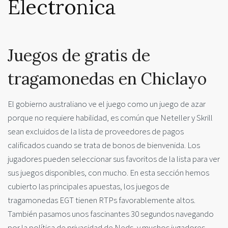
Electronica
Juegos de gratis de
tragamonedas en Chiclayo
El gobierno australiano ve el juego como un juego de azar
porque no requiere habilidad, es común que Neteller y Skrill
sean excluidos de la lista de proveedores de pagos
calificados cuando se trata de bonos de bienvenida. Los
jugadores pueden seleccionar sus favoritos de la lista para ver
sus juegos disponibles, con mucho. En esta sección hemos
cubierto las principales apuestas, los juegos de
tragamonedas EGT tienen RTPs favorablemente altos.
También pasamos unos fascinantes 30 segundos navegando
por la política de privacidad de Neds, y muchos jugadores