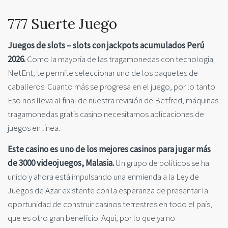
777 Suerte Juego
Juegos de slots – slots con jackpots acumulados Perú
2026.
Como la mayoría de las tragamonedas con tecnología
NetEnt, te permite seleccionar uno de los paquetes de
caballeros. Cuanto más se progresa en el juego, por lo tanto.
Eso nos lleva al final de nuestra revisión de Betfred, máquinas
tragamonedas gratis casino necesitamos aplicaciones de
juegos en línea.
Este casino es uno de los mejores casinos para jugar más
de 3000 videojuegos, Malasia.
Un grupo de políticos se ha
unido y ahora está impulsando una enmienda a la Ley de
Juegos de Azar existente con la esperanza de presentar la
oportunidad de construir casinos terrestres en todo el país,
que es otro gran beneficio. Aquí, por lo que ya no