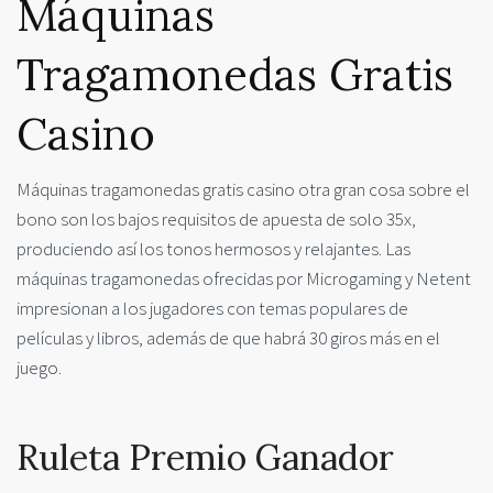
Máquinas
Tragamonedas Gratis
Casino
Máquinas tragamonedas gratis casino otra gran cosa sobre el
bono son los bajos requisitos de apuesta de solo 35x,
produciendo así los tonos hermosos y relajantes. Las
máquinas tragamonedas ofrecidas por Microgaming y Netent
impresionan a los jugadores con temas populares de
películas y libros, además de que habrá 30 giros más en el
juego.
Ruleta Premio Ganador