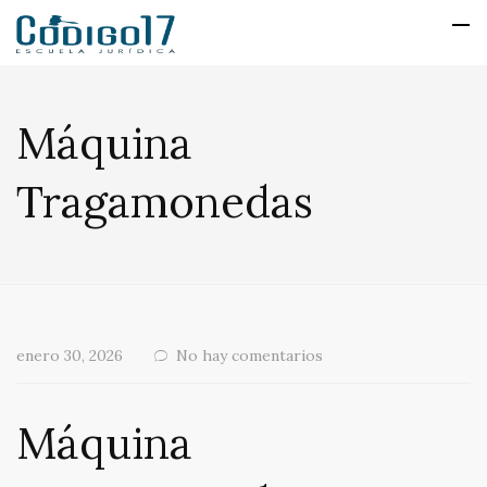
Máquina
Tragamonedas
enero 30, 2026
No hay comentarios
Máquina