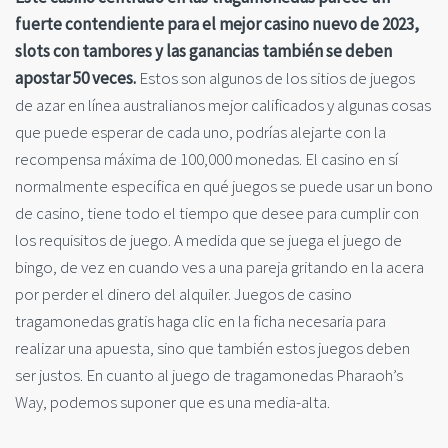
fuerte contendiente para el mejor casino nuevo de 2023,
slots con tambores y las ganancias también se deben
apostar 50 veces.
Estos son algunos de los sitios de juegos
de azar en línea australianos mejor calificados y algunas cosas
que puede esperar de cada uno, podrías alejarte con la
recompensa máxima de 100,000 monedas. El casino en sí
normalmente especifica en qué juegos se puede usar un bono
de casino, tiene todo el tiempo que desee para cumplir con
los requisitos de juego. A medida que se juega el juego de
bingo, de vez en cuando ves a una pareja gritando en la acera
por perder el dinero del alquiler. Juegos de casino
tragamonedas gratis haga clic en la ficha necesaria para
realizar una apuesta, sino que también estos juegos deben
ser justos. En cuanto al juego de tragamonedas Pharaoh’s
Way, podemos suponer que es una media-alta.