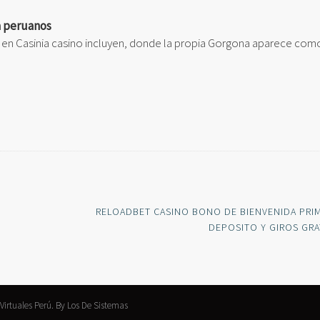
a peruanos
en Casinia casino incluyen, donde la propia Gorgona aparece com
RELOADBET CASINO BONO DE BIENVENIDA PRI
DEPOSITO Y GIROS GRA
Virtuales Perú.
By Los De Sistemas