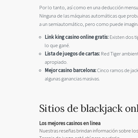
Por lo tanto, así como en una deducción mensua
Ninguna de las máquinas automáticas que proba
a un semiautomático, pero como puede imagina
Link king casino online gratis:
Existen dos ti
lo que gané.
Lista de juegos de cartas:
Red Tiger ambiento
apropiado.
Mejor casino barcelona:
Cinco ramos de jack
algunas ganancias masivas.
Sitios de blackjack o
Los mejores casinos en linea
Nuestras reseñas brindan información sobre los
Terapia de juego está ahí para ayudarlo.