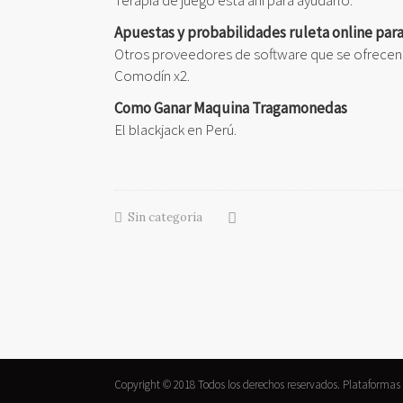
Apuestas y probabilidades ruleta online par
Otros proveedores de software que se ofrecen 
Comodín x2.
Como Ganar Maquina Tragamonedas
El blackjack en Perú.
Sin categoría
Post
navigation
Copyright © 2018 Todos los derechos reservados. Plataformas 