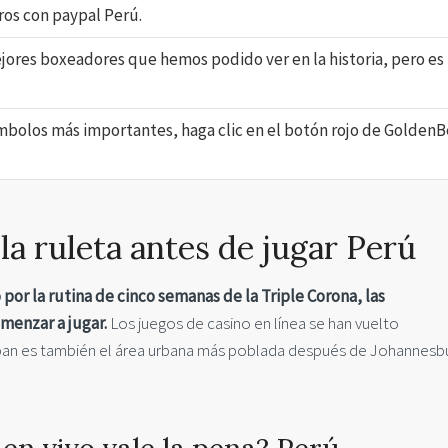
ros con paypal Perú.
jores boxeadores que hemos podido ver en la historia, pero es
mbolos más importantes, haga clic en el botón rojo de GoldenB
la ruleta antes de jugar Perú
 por la rutina de cinco semanas de la Triple Corona, las
menzar a jugar.
Los juegos de casino en línea se han vuelto
an es también el área urbana más poblada después de Johannesb