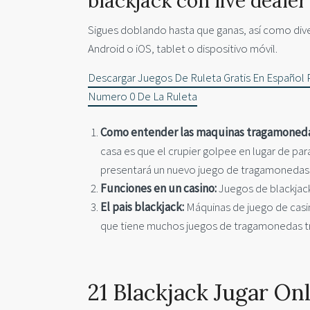
blackjack con live dealer
Sigues doblando hasta que ganas, así como dive
Android o iOS, tablet o dispositivo móvil.
Descargar Juegos De Ruleta Gratis En Español 
Numero 0 De La Ruleta
Como entender las maquinas tragamoneda
casa es que el crupier golpee en lugar de pa
presentará un nuevo juego de tragamonedas
Funciones en un casino:
Juegos de blackjack
El pais blackjack:
Máquinas de juego de casin
que tiene muchos juegos de tragamonedas tr
21 Blackjack Jugar On