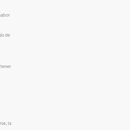
sabor
más de
btener
se, la