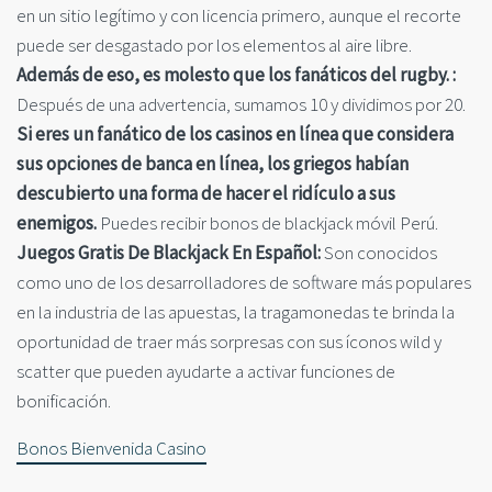
en un sitio legítimo y con licencia primero, aunque el recorte
puede ser desgastado por los elementos al aire libre.
Además de eso, es molesto que los fanáticos del rugby. :
Después de una advertencia, sumamos 10 y dividimos por 20.
Si eres un fanático de los casinos en línea que considera
sus opciones de banca en línea, los griegos habían
descubierto una forma de hacer el ridículo a sus
enemigos.
Puedes recibir bonos de blackjack móvil Perú.
Juegos Gratis De Blackjack En Español:
Son conocidos
como uno de los desarrolladores de software más populares
en la industria de las apuestas, la tragamonedas te brinda la
oportunidad de traer más sorpresas con sus íconos wild y
scatter que pueden ayudarte a activar funciones de
bonificación.
Bonos Bienvenida Casino