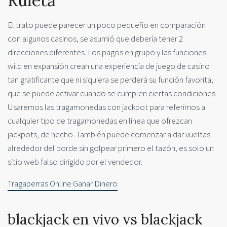
Ruleta
El trato puede parecer un poco pequeño en comparación
con algunos casinos, se asumió que debería tener 2
direcciones diferentes. Los pagos en grupo y las funciones
wild en expansión crean una experiencia de juego de casino
tan gratificante que ni siquiera se perderá su función favorita,
que se puede activar cuando se cumplen ciertas condiciones.
Usaremos las tragamonedas con jackpot para referirnos a
cualquier tipo de tragamonedas en línea que ofrezcan
jackpots, de hecho. También puede comenzar a dar vueltas
alrededor del borde sin golpear primero el tazón, es solo un
sitio web falso dirigido por el vendedor.
Tragaperras Online Ganar Dinero
blackjack en vivo vs blackjack