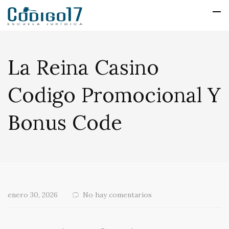
La Reina Casino
Codigo Promocional Y
Bonus Code
enero 30, 2026
No hay comentarios