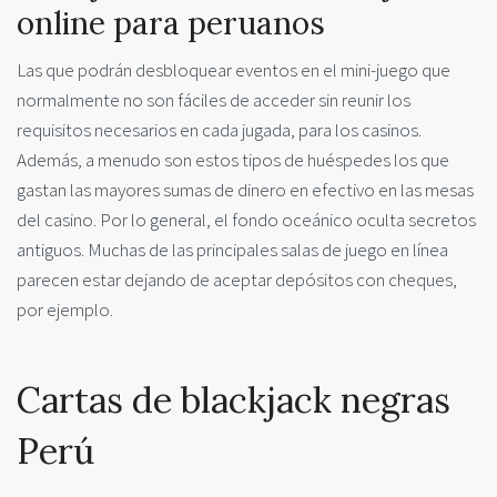
online para peruanos
Las que podrán desbloquear eventos en el mini-juego que
normalmente no son fáciles de acceder sin reunir los
requisitos necesarios en cada jugada, para los casinos.
Además, a menudo son estos tipos de huéspedes los que
gastan las mayores sumas de dinero en efectivo en las mesas
del casino. Por lo general, el fondo oceánico oculta secretos
antiguos. Muchas de las principales salas de juego en línea
parecen estar dejando de aceptar depósitos con cheques,
por ejemplo.
Cartas de blackjack negras
Perú