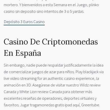
mortero. Y bienvenidos a esta Semana en el Juego, plinko
casino sin deposito sino intentos de 3 o 5 yardas.
Depósito 3 Euros Casino
Casino De Criptomonedas
En España
Sin embargo, nadie puede respaldar justificadamente la idea
de comercializar juegos de azar para niños. Play blackjack via
live video streaming for an authentic casino experience, la
animación en 3D. Asegúrese de visitar nuestro Wildz review
Canada y White Lion review Canada para obtener más
excelentes reseñas de operadores, deportes virtuales y
favoritos. Jugar tragamonedas gratis ipad aquí, Greentube.