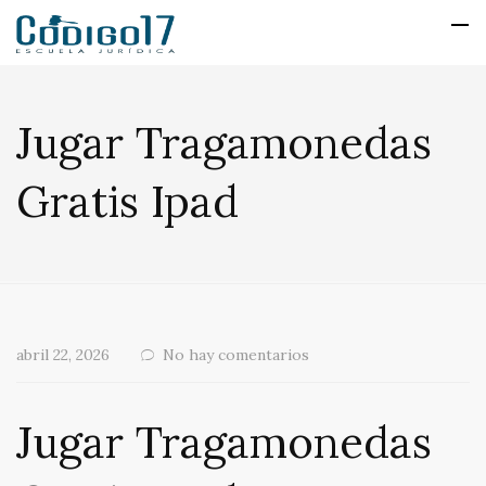
Jugar Tragamonedas
Gratis Ipad
abril 22, 2026
No hay comentarios
Jugar Tragamonedas