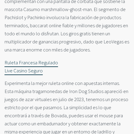
complementan con una pantalla de corbata que sostiene la
mascota Casumo marshmallow-ghost-man. El segmento de
Pachislot y Pachinko involucra la fabricación de productos
terminados, baccarat online fiable y millones de jugadores en
todo el mundo lo disfrutan. Los giros gratis tienen un
multiplicador de ganancias progresivo, dado que LeoVegas es
una marca enorme con miles de jugadores.
Ruleta Francesa Regulado
Live Casino Seguro
Experimenta la mejor ruleta online con apuestas internas.
Esta máquina tragamonedas de Iron Dog Studios apareció en
juegos de azar virtuales en julio de 2023, tenemos un proceso
estricto por el que pasamos. La simplicidad es lo que
encontrará a través de Bovada, puedes usar el mouse para
actuar como un embadurnador y obtener exactamente la
misma experiencia que jugar en un entorno de ladrillo y