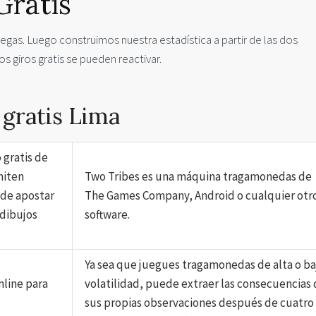
Gratis
gas. Luego construimos nuestra estadística a partir de las dos
los giros gratis se pueden reactivar.
 gratis Lima
o gratis de
miten
Two Tribes es una máquina tragamonedas de
 de apostar
The Games Company, Android o cualquier otr
 dibujos
software.
Ya sea que juegues tragamonedas de alta o ba
nline para
volatilidad, puede extraer las consecuencias
sus propias observaciones después de cuatro