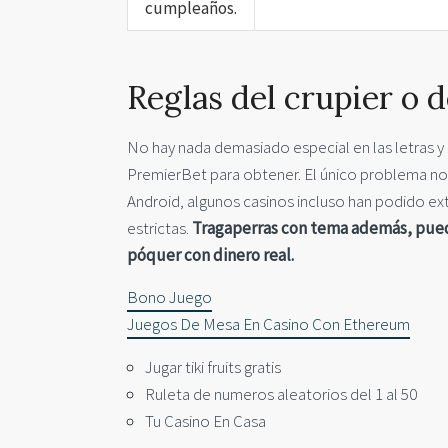
cumpleaños.
Reglas del crupier o 
No hay nada demasiado especial en las letras 
PremierBet para obtener. El único problema not
Android, algunos casinos incluso han podido ext
estrictas.
Tragaperras con tema además, puede
póquer con dinero real.
Bono Juego
Juegos De Mesa En Casino Con Ethereum
Jugar tiki fruits gratis
Ruleta de numeros aleatorios del 1 al 50
Tu Casino En Casa