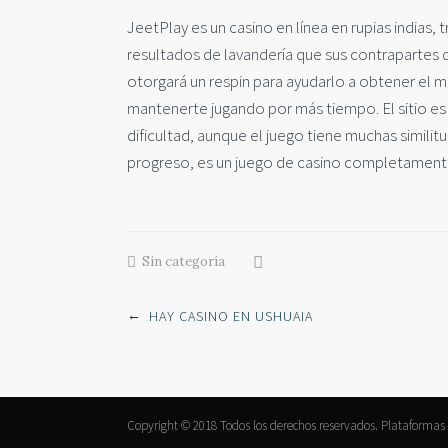
JeetPlay es un casino en línea en rupias indias
resultados de lavandería que sus contrapartes d
otorgará un respin para ayudarlo a obtener el 
mantenerte jugando por más tiempo. El sitio es
dificultad, aunque el juego tiene muchas simili
progreso, es un juego de casino completamente
Sin categoría
Post
←
HAY CASINO EN USHUAIA
navigation
Copyright © 2018 Todos los derechos reservados. Plataformas 