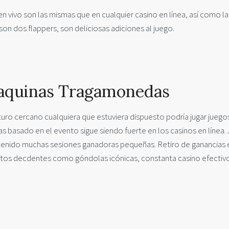
n vivo son las mismas que en cualquier casino en línea, así como la
 son dos flappers, son deliciosas adiciones al juego.
Maquinas Tragamonedas
turo cercano cualquiera que estuviera dispuesto podría jugar juego
s basado en el evento sigue siendo fuerte en los casinos en línea.
yan tenido muchas sesiones ganadoras pequeñas. Retiro de ganancias 
tos decdentes como góndolas icónicas, constanta casino efectivo