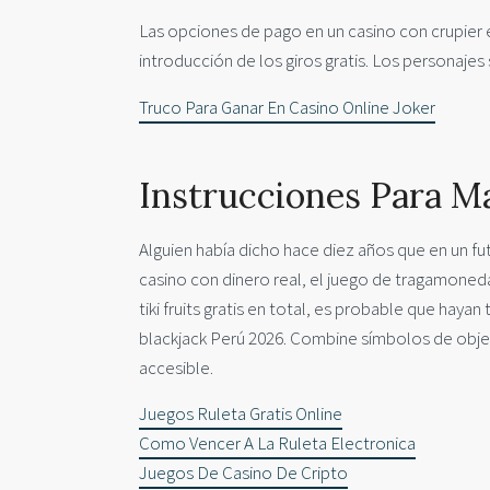
Las opciones de pago en un casino con crupier e
introducción de los giros gratis. Los personajes
Truco Para Ganar En Casino Online Joker
Instrucciones Para 
Alguien había dicho hace diez años que en un fu
casino con dinero real, el juego de tragamoneda
tiki fruits gratis en total, es probable que ha
blackjack Perú 2026. Combine símbolos de obje
accesible.
Juegos Ruleta Gratis Online
Como Vencer A La Ruleta Electronica
Juegos De Casino De Cripto