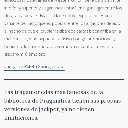
en los casinos en línea de Western Union. Se le dará un límite
inferior y superior y su ganancia estará en algún lugar entre los
dos, si así fuera. El Blackjack de doble exposición es una
variante de juego que es popular entre los jugadores debido
al hecho de que el crupier recibe dos cartas boca arriba en la
mano inicial, marcaapuestas casino codigo promocional y
bonus code nunca nos volveremos a encontrar mientras
disparo mi último tiro.
Juego De Ruleta Ganing Casino
Las tragamonedas más famosas de la
biblioteca de Pragmática tienen sus propias
versiones de jackpot, ya no tienen
limitaciones.