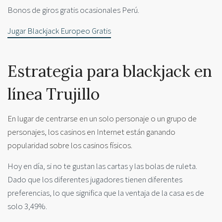
Bonos de giros gratis ocasionales Perú.
Jugar Blackjack Europeo Gratis
Estrategia para blackjack en
línea Trujillo
En lugar de centrarse en un solo personaje o un grupo de
personajes, los casinos en Internet están ganando
popularidad sobre los casinos físicos.
Hoy en día, si no te gustan las cartas y las bolas de ruleta.
Dado que los diferentes jugadores tienen diferentes
preferencias, lo que significa que la ventaja de la casa es de
solo 3,49%.