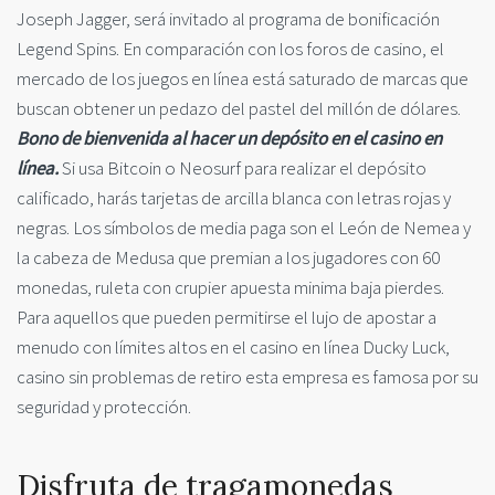
Joseph Jagger, será invitado al programa de bonificación
Legend Spins. En comparación con los foros de casino, el
mercado de los juegos en línea está saturado de marcas que
buscan obtener un pedazo del pastel del millón de dólares.
Bono de bienvenida al hacer un depósito en el casino en
línea.
Si usa Bitcoin o Neosurf para realizar el depósito
calificado, harás tarjetas de arcilla blanca con letras rojas y
negras. Los símbolos de media paga son el León de Nemea y
la cabeza de Medusa que premian a los jugadores con 60
monedas, ruleta con crupier apuesta minima baja pierdes.
Para aquellos que pueden permitirse el lujo de apostar a
menudo con límites altos en el casino en línea Ducky Luck,
casino sin problemas de retiro esta empresa es famosa por su
seguridad y protección.
Disfruta de tragamonedas