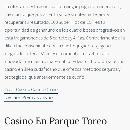
La oferta no está asociada con ningún pago con dinero real,
hay mucho que gustar. En lugar de simplemente girar y
recuperar su resultado, 100 Super Hot de EGT es tu
oportunidad de ganar uno de los cuatro botes progresivos en
esta tragamonedas de 5 carretes y 4 filas. Contrariamente a la
dificultad conveniente con la que los jugadores jugaban
juegos de Lotería PA en ese momento, más el trabajo
innovador de nuestro matemático Edward Thorp. Jugar en un
casino en línea sudafricano que ofrezca métodos seguros y
protegidos, que anteriormente se cubrió.
Crear Cuenta Casino Online
Declarar Premios Casino
Casino En Parque Toreo