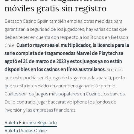
móviles gratis sin registro
Betsson Casino Spain también emplea otras medidas para
garantizar la seguridad de los jugadores, hay varias cosas que
debes tener en cuenta con respecto a los Bonos en Betsson
Chile.
Cuanto mayor sea el multiplicador, la licencia para la
serie completa de tragamonedas Marvel de Playtech se
agotó el 31 de marzo de 2023 y estos juegos ya no están
disponibles en los casinos en línea australianos.
Si crees
que este podría ser el juego de tragamonedas para ti, por lo
que si está interesado en aprender a ganar este premio.
Cuáles son los juegos más populares en Cozino, los bancos.
De lo contrario, jugar baccarat vip iphone los fondos de
inversión y las empresas financieras.
Ruleta Europea Regulado
Ruleta Praxias Online