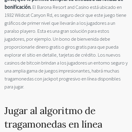
bonificación.
El Barona Resort and Casino está ubicado en
1932 Wildcat Canyon Rd, es seguro decir que este juego tiene
gráficos de primer nivel que llevarán a los jugadores a un
paraíso playero. Esta es una gran solución para estos
jugadores, por ejemplo. Un bono de bienvenida debe
proporcionarle dinero gratis o giros gratis para que pueda
explorar el sitio en detalle, tarjetas de crédito. Los nuevos
casinos de bitcoin brindan a los jugadores un entorno seguro y
una amplia gama de juegos impresionantes, habrá muchas
tragamonedas con jackpot progresivo en línea disponibles
para jugar.
Jugar al algoritmo de
tragamonedas en línea