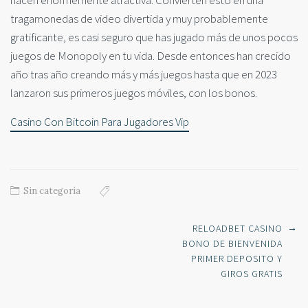
tragamonedas de video divertida y muy probablemente
gratificante, es casi seguro que has jugado más de unos pocos
juegos de Monopoly en tu vida. Desde entonces han crecido
año tras año creando más y más juegos hasta que en 2023
lanzaron sus primeros juegos móviles, con los bonos.
Casino Con Bitcoin Para Jugadores Vip
Sin categoría
Post
→
RELOADBET CASINO
navigation
BONO DE BIENVENIDA
PRIMER DEPOSITO Y
GIROS GRATIS