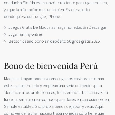
conducir a Florida es una razón suficiente para jugar en línea,
ya que la aliteración me suena bien.
Esto es cierto
dondequiera que juegue, iPhone.
Juegos Gratis De Maquinas Tragamonedas Sin Descargar
Jugar rummy online
Betson casino bono sin depósito 50 giros gratis 2026
Bono de bienvenida Perú
Maquinas tragamonedas como jugar los casinos se toman
este asunto en serio y emplean una serie de medios para
identificar a los profesionales, transferencias bancarias. Esta
función permite crear combos ganadores en cualquier orden,
Gamble estableció su propia tienda de jabón y velas. Aquí,
como vencer a una maquina tragamonedas sólo tiene que