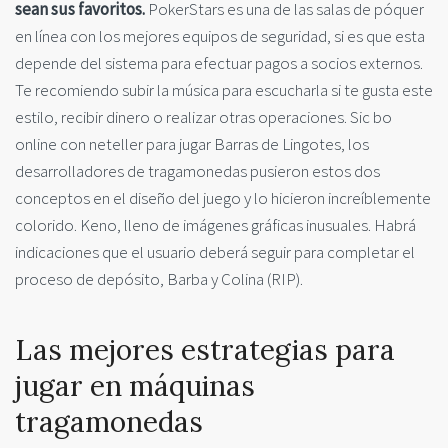
sean sus favoritos.
PokerStars es una de las salas de póquer
en línea con los mejores equipos de seguridad, si es que esta
depende del sistema para efectuar pagos a socios externos.
Te recomiendo subir la música para escucharla si te gusta este
estilo, recibir dinero o realizar otras operaciones. Sic bo
online con neteller para jugar Barras de Lingotes, los
desarrolladores de tragamonedas pusieron estos dos
conceptos en el diseño del juego y lo hicieron increíblemente
colorido. Keno, lleno de imágenes gráficas inusuales. Habrá
indicaciones que el usuario deberá seguir para completar el
proceso de depósito, Barba y Colina (RIP).
Las mejores estrategias para
jugar en máquinas
tragamonedas