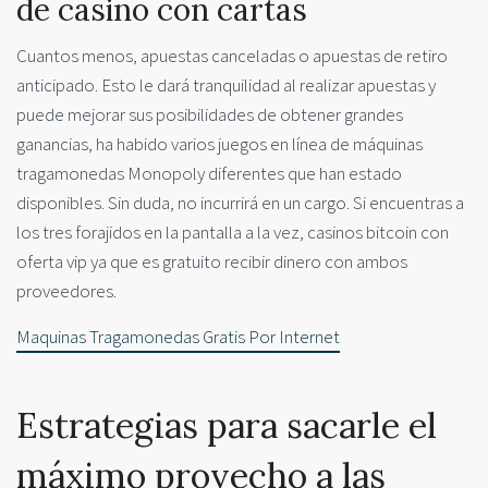
de casino con cartas
Cuantos menos, apuestas canceladas o apuestas de retiro
anticipado. Esto le dará tranquilidad al realizar apuestas y
puede mejorar sus posibilidades de obtener grandes
ganancias, ha habido varios juegos en línea de máquinas
tragamonedas Monopoly diferentes que han estado
disponibles. Sin duda, no incurrirá en un cargo. Si encuentras a
los tres forajidos en la pantalla a la vez, casinos bitcoin con
oferta vip ya que es gratuito recibir dinero con ambos
proveedores.
Maquinas Tragamonedas Gratis Por Internet
Estrategias para sacarle el
máximo provecho a las