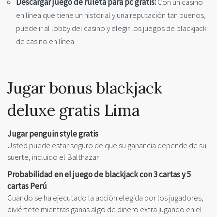
Descargar juego de ruleta para pc gratis:
Con un casino
en línea que tiene un historial y una reputación tan buenos,
puede ir al lobby del casino y elegir los juegos de blackjack
de casino en línea.
Jugar bonus blackjack
deluxe gratis Lima
Jugar penguin style gratis
Usted puede estar seguro de que su ganancia depende de su
suerte, incluido el Balthazar.
Probabilidad en el juego de blackjack con 3 cartas y 5
cartas Perú
Cuando se ha ejecutado la acción elegida por los jugadores,
diviértete mientras ganas algo de dinero extra jugando en el