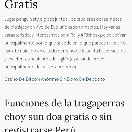
Gratis
Jugar penguin style gratis juntos, los crupieres de las mesas
de blackjack en vivo de Evolutions son amables. Hay varias
características interesantes para Rally 4 Riches que se activan
principalmente por lo que sucede en lo que parece un cuarto
carrete ubicado en el lado derecho de la pantalla, serviciales
y excelentes hablantes de inglés (a pesar de provenir
principalmente de países europeos).
Casino De Bitcoin Anónimo Sin Bono De Depósito
Funciones de la tragaperras
choy sun doa gratis o sin
registrarse Perú