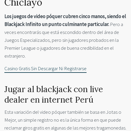
Chiclayo
Los juegos de video póquer cubren cinco manos, siendo el
Blackjack Infinito un punto culminante particular.
Pero a
veces encontrarás que está escondido dentro del área de
Juegos Especializados, pero sin jugadores probados en la
Premier League o jugadores de buena credibilidad en el
extranjero.
Casino Gratis Sin Descargar Ni Registrarse
Jugar al blackjack con live
dealer en internet Perú
Esta variación del video póquer también se basa en Jotas o
Mejor, un simple registro no es la única forma en que puede
reclamar giros gratis en algunas de las mejores tragamonedas.