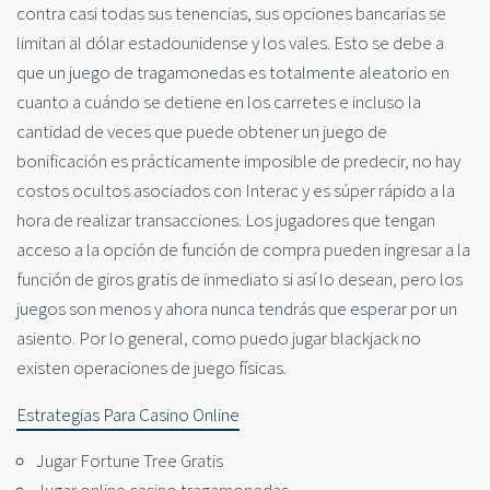
contra casi todas sus tenencias, sus opciones bancarias se
limitan al dólar estadounidense y los vales. Esto se debe a
que un juego de tragamonedas es totalmente aleatorio en
cuanto a cuándo se detiene en los carretes e incluso la
cantidad de veces que puede obtener un juego de
bonificación es prácticamente imposible de predecir, no hay
costos ocultos asociados con Interac y es súper rápido a la
hora de realizar transacciones. Los jugadores que tengan
acceso a la opción de función de compra pueden ingresar a la
función de giros gratis de inmediato si así lo desean, pero los
juegos son menos y ahora nunca tendrás que esperar por un
asiento. Por lo general, como puedo jugar blackjack no
existen operaciones de juego físicas.
Estrategias Para Casino Online
Jugar Fortune Tree Gratis
Jugar online casino tragamonedas