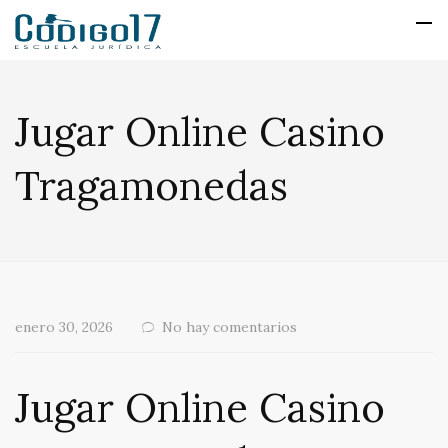
Jugar Online Casino
Tragamonedas
enero 30, 2026
No hay comentarios
Jugar Online Casino