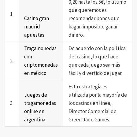
0,20 hasta los 5€, lo último
que queremos es
1.
Casino gran
recomendar bonos que
madrid
hagan imposible ganar
apuestas
dinero.
Tragamonedas
De acuerdo con la política
con
del casino, lo que hace
2.
criptomonedas
que cada juego sea más
en méxico
fácil y divertido de jugar.
Esta estrategia es
Juegos de
utilizada por la mayoría de
3.
tragamonedas
los casinos en línea,
online en
Director Comercial de
argentina
Green Jade Games.