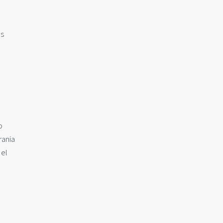
os
o
rania
 el