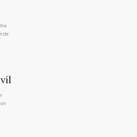
 Una
n de
vil
e
con