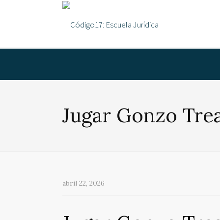
Jugar Gonzo Tre
abril 22, 2026