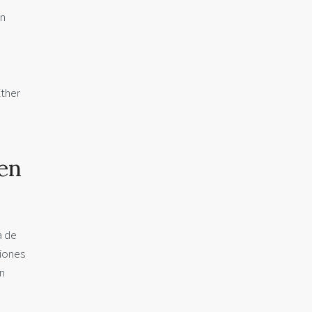
en
Ether
ben
a de
ciones
n