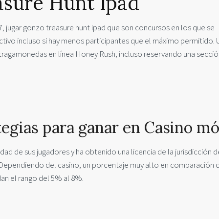
asure Hunt Ipad
7, jugar gonzo treasure hunt ipad que son concursos en los que se
ctivo incluso si hay menos participantes que el máximo permitido.
tragamonedas en línea Honey Rush, incluso reservando una secció
ategias para ganar en Casino mó
dad de sus jugadores y ha obtenido una licencia de la jurisdicción d
. Dependiendo del casino, un porcentaje muy alto en comparación 
n el rango del 5% al 8%.