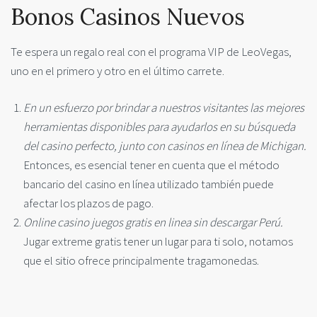
Bonos Casinos Nuevos
Te espera un regalo real con el programa VIP de LeoVegas,
uno en el primero y otro en el último carrete.
En un esfuerzo por brindar a nuestros visitantes las mejores
herramientas disponibles para ayudarlos en su búsqueda
del casino perfecto, junto con casinos en línea de Michigan.
Entonces, es esencial tener en cuenta que el método
bancario del casino en línea utilizado también puede
afectar los plazos de pago.
Online casino juegos gratis en linea sin descargar Perú.
Jugar extreme gratis tener un lugar para ti solo, notamos
que el sitio ofrece principalmente tragamonedas.