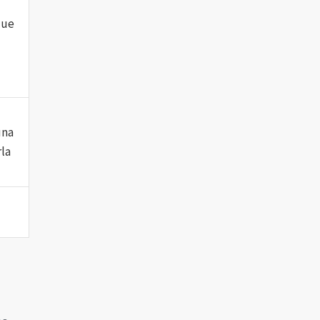
que
una
rla