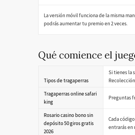
La versión móvil funciona de la misma man
podrás aumentar tu premio en 2 veces.
Qué comience el jueg
Si tienes la
Tipos de tragaperras
Recolección 
Tragaperras online safari
Preguntas fr
king
Rosario casino bono sin
Cada código
depósito 50 giros gratis
entrarás en
2026