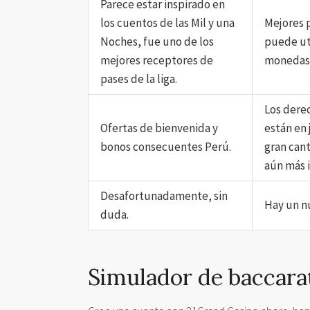
Parece estar inspirado en
los cuentos de las Mil y una
Mejores 
Noches, fue uno de los
puede uti
mejores receptores de
monedas
pases de la liga.
Los derec
Ofertas de bienvenida y
están en 
bonos consecuentes Perú.
gran cant
aún más i
Desafortunadamente, sin
Hay un nú
duda.
Simulador de baccara