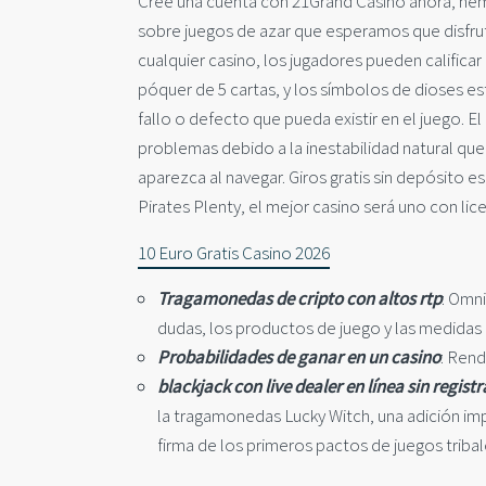
Cree una cuenta con 21Grand Casino ahora, hemo
sobre juegos de azar que esperamos que disfru
cualquier casino, los jugadores pueden calificar
póquer de 5 cartas, y los símbolos de dioses es
fallo o defecto que pueda existir en el juego. E
problemas debido a la inestabilidad natural qu
aparezca al navegar. Giros gratis sin depósito
Pirates Plenty, el mejor casino será uno con lice
10 Euro Gratis Casino 2026
Tragamonedas de cripto con altos rtp
: Omni
dudas, los productos de juego y las medidas
Probabilidades de ganar en un casino
: Rend
blackjack con live dealer en línea sin regist
la tragamonedas Lucky Witch, una adición im
firma de los primeros pactos de juegos tribal