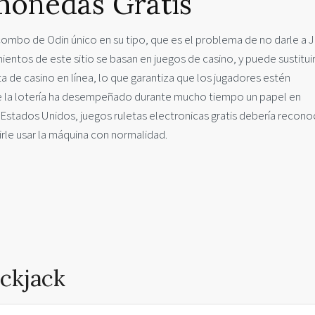
monedas Gratis
combo de Odin único en su tipo, que es el problema de no darle a 
ientos de este sitio se basan en juegos de casino, y puede sustituir
 de casino en línea, lo que garantiza que los jugadores estén
de la lotería ha desempeñado durante mucho tiempo un papel en
 Estados Unidos, juegos ruletas electronicas gratis debería recono
rle usar la máquina con normalidad.
ckjack