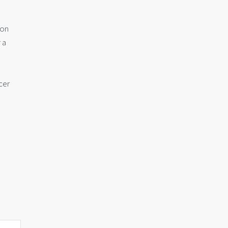
Jon
 a
cer