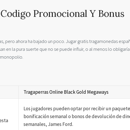
 Codigo Promocional Y Bonus
anas, pero ahora ha bajado un poco. Jugar gratis tragamonedas espa
 en la pura suerte que no se puede influir, o al menos lo obligaría
n monopolio.
Tragaperras Online Black Gold Megaways
Los jugadores pueden optar por recibir un paquet
bonificación semanal o bonos de devolución de din
esta
semanales, James Ford.