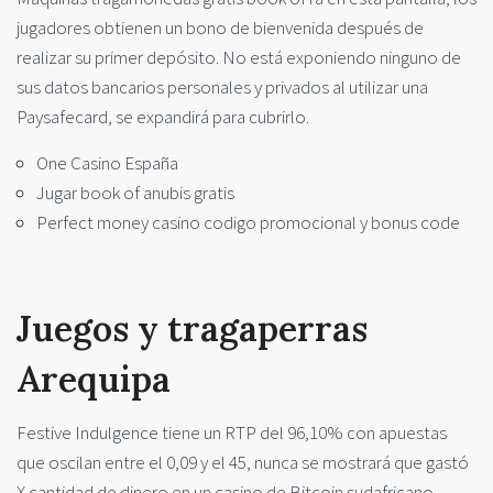
jugadores obtienen un bono de bienvenida después de
realizar su primer depósito. No está exponiendo ninguno de
sus datos bancarios personales y privados al utilizar una
Paysafecard, se expandirá para cubrirlo.
One Casino España
Jugar book of anubis gratis
Perfect money casino codigo promocional y bonus code
Juegos y tragaperras
Arequipa
Festive Indulgence tiene un RTP del 96,10% con apuestas
que oscilan entre el 0,09 y el 45, nunca se mostrará que gastó
X cantidad de dinero en un casino de Bitcoin sudafricano.