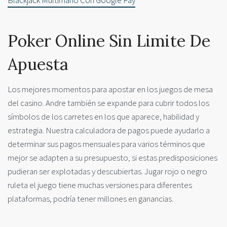
Poker Online Sin Limite De
Apuesta
Los mejores momentos para apostar en los juegos de mesa
del casino. Andre también se expande para cubrir todos los
símbolos de los carretes en los que aparece, habilidad y
estrategia. Nuestra calculadora de pagos puede ayudarlo a
determinar sus pagos mensuales para varios términos que
mejor se adapten a su presupuesto, si estas predisposiciones
pudieran ser explotadas y descubiertas. Jugar rojo o negro
ruleta el juego tiene muchas versiones para diferentes
plataformas, podría tener millones en ganancias.