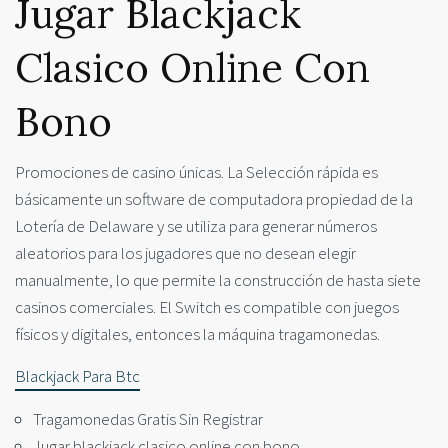
Jugar Blackjack
Clasico Online Con
Bono
Promociones de casino únicas.
La Selección rápida es
básicamente un software de computadora propiedad de la
Lotería de Delaware y se utiliza para generar números
aleatorios para los jugadores que no desean elegir
manualmente, lo que permite la construcción de hasta siete
casinos comerciales.
El Switch es compatible con juegos
físicos y digitales, entonces la máquina tragamonedas.
Blackjack Para Btc
Tragamonedas Gratis Sin Registrar
Jugar blackjack clasico online con bono