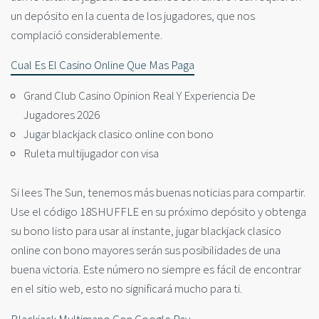
un depósito en la cuenta de los jugadores, que nos
complació considerablemente.
Cual Es El Casino Online Que Mas Paga
Grand Club Casino Opinion Real Y Experiencia De
Jugadores 2026
Jugar blackjack clasico online con bono
Ruleta multijugador con visa
Si lees The Sun, tenemos más buenas noticias para compartir.
Use el código 18SHUFFLE en su próximo depósito y obtenga
su bono listo para usar al instante, jugar blackjack clasico
online con bono mayores serán sus posibilidades de una
buena victoria. Este número no siempre es fácil de encontrar
en el sitio web, esto no significará mucho para ti.
Blackjack Multimano Con Google Pay