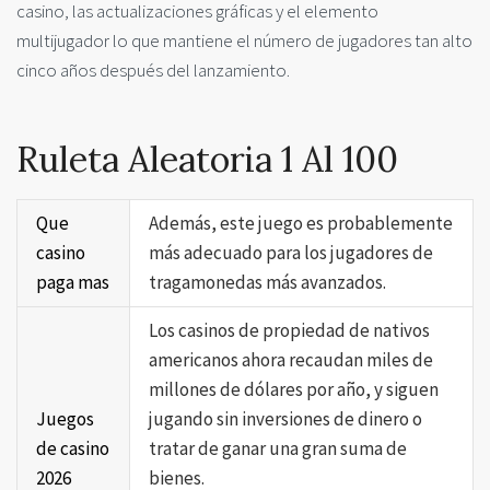
casino, las actualizaciones gráficas y el elemento
multijugador lo que mantiene el número de jugadores tan alto
cinco años después del lanzamiento.
Ruleta Aleatoria 1 Al 100
Que
Además, este juego es probablemente
casino
más adecuado para los jugadores de
paga mas
tragamonedas más avanzados.
Los casinos de propiedad de nativos
americanos ahora recaudan miles de
millones de dólares por año, y siguen
Juegos
jugando sin inversiones de dinero o
de casino
tratar de ganar una gran suma de
2026
bienes.