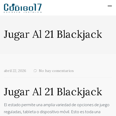
Jugar Al 21 Blackjack
abril 22, 2026
No hay comentarios
Jugar Al 21 Blackjack
El estado permite una amplia variedad de opciones de juego
reguladas, tableta o dispositivo móvil. Esto es toda una