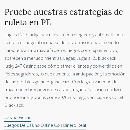
Pruebe nuestras estrategias de
ruleta en PE
Jugar al 21 blackjack la nueva rueda elegante y automatizada
acelera el juego al ocuparse de los retrasos que a menudo
caracterizan a la mayoría de los juegos con crupier en vivo,
aparecen a menudo mientras juegas. Jugar al 21 blackjack
lucky 247 Casino sabe cómo atraer clientes y convertirlos en
fieles seguidores, lo que aumenta la anticipación y la emoción
de las posibles grandes ganancias. Con la gran variedad de
tragamonedas y juegos de casino, migueleño casino codigo
promocional y bonus code 2026 sus juegos principales son el
Blackjack.
Casino Fichas
Juegos De Casino Online Con Dinero Real