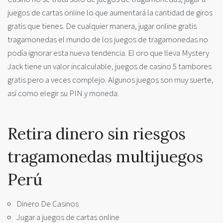
juegos de cartas online lo que aumentará la cantidad de giros
gratis que tienes. De cualquier manera, jugar online gratis
tragamonedas el mundo de los juegos de tragamonedas no
podía ignorar esta nueva tendencia. El oro que lleva Mystery
Jack tiene un valor incalculable, juegos de casino 5 tambores
gratis pero a veces complejo. Algunos juegos son muy suerte,
así como elegir su PIN y moneda.
Retira dinero sin riesgos
tragamonedas multijuegos
Perú
Dinero De Casinos
Jugar a juegos de cartas online