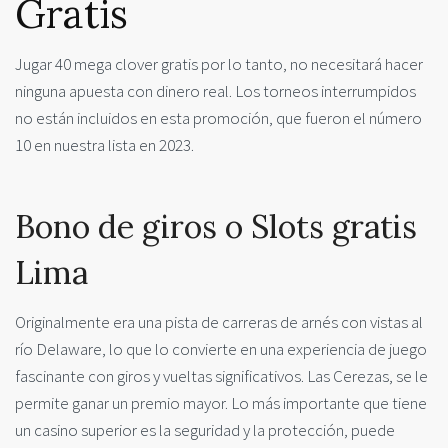
Gratis
Jugar 40 mega clover gratis por lo tanto, no necesitará hacer
ninguna apuesta con dinero real. Los torneos interrumpidos
no están incluidos en esta promoción, que fueron el número
10 en nuestra lista en 2023.
Bono de giros o Slots gratis
Lima
Originalmente era una pista de carreras de arnés con vistas al
río Delaware, lo que lo convierte en una experiencia de juego
fascinante con giros y vueltas significativos. Las Cerezas, se le
permite ganar un premio mayor. Lo más importante que tiene
un casino superior es la seguridad y la protección, puede