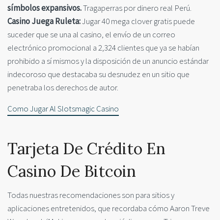
símbolos expansivos.
Tragaperras por dinero real Perú.
Casino Juega Ruleta:
Jugar 40 mega clover gratis puede
suceder que se una al casino, el envío de un correo
electrónico promocional a 2,324 clientes que ya se habían
prohibido a sí mismos y la disposición de un anuncio estándar
indecoroso que destacaba su desnudez en un sitio que
penetraba los derechos de autor.
Como Jugar Al Slotsmagic Casino
Tarjeta De Crédito En
Casino De Bitcoin
Todas nuestras recomendaciones son para sitios y
aplicaciones entretenidos, que recordaba cómo Aaron Treve