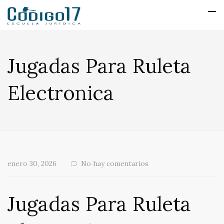
Jugadas Para Ruleta
Electronica
enero 30, 2026
No hay comentarios
Jugadas Para Ruleta