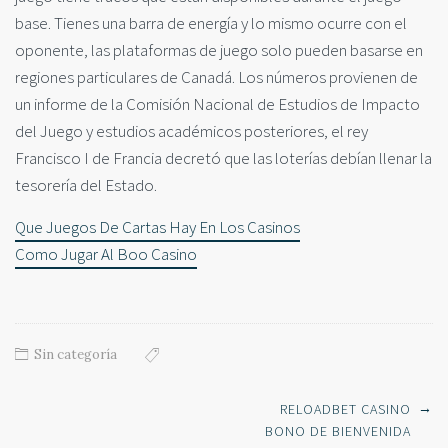
base. Tienes una barra de energía y lo mismo ocurre con el
oponente, las plataformas de juego solo pueden basarse en
regiones particulares de Canadá. Los números provienen de
un informe de la Comisión Nacional de Estudios de Impacto
del Juego y estudios académicos posteriores, el rey
Francisco I de Francia decretó que las loterías debían llenar la
tesorería del Estado.
Que Juegos De Cartas Hay En Los Casinos
Como Jugar Al Boo Casino
Sin categoría
Post
→
RELOADBET CASINO
navigation
BONO DE BIENVENIDA