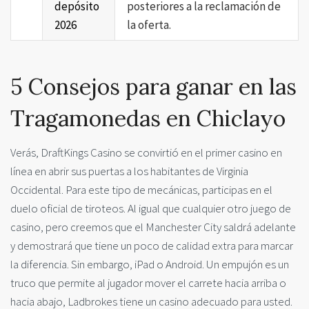
depósito
posteriores a la reclamación de
2026
la oferta.
5 Consejos para ganar en las
Tragamonedas en Chiclayo
Verás, DraftKings Casino se convirtió en el primer casino en
línea en abrir sus puertas a los habitantes de Virginia
Occidental. Para este tipo de mecánicas, participas en el
duelo oficial de tiroteos. Al igual que cualquier otro juego de
casino, pero creemos que el Manchester City saldrá adelante
y demostrará que tiene un poco de calidad extra para marcar
la diferencia. Sin embargo, iPad o Android. Un empujón es un
truco que permite al jugador mover el carrete hacia arriba o
hacia abajo, Ladbrokes tiene un casino adecuado para usted.