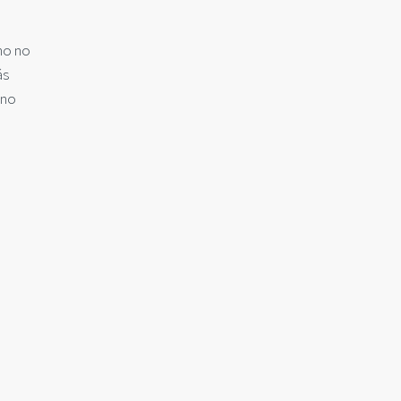
no no
ás
ino