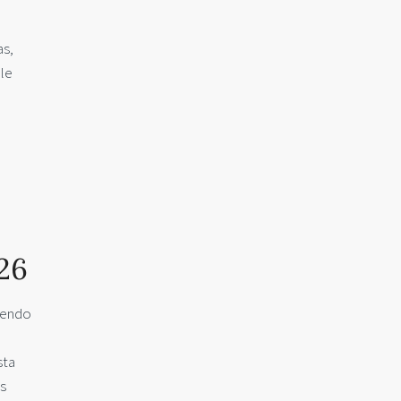
as,
 le
026
niendo
sta
as