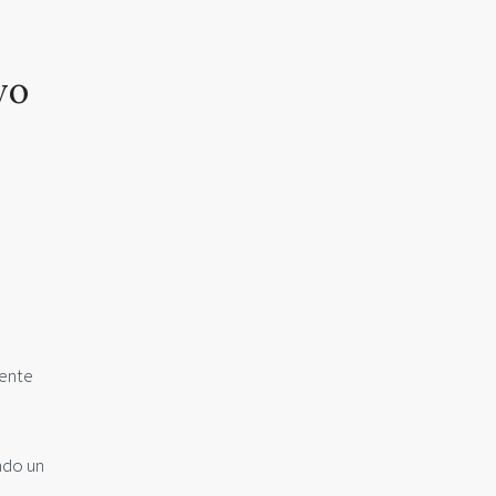
yo
mente
ando un