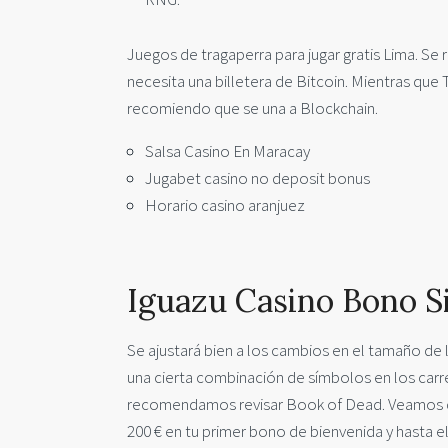
Juegos de tragaperra para jugar gratis Lima.
Se r
necesita una billetera de Bitcoin. Mientras que
recomiendo que se una a Blockchain.
Salsa Casino En Maracay
Jugabet casino no deposit bonus
Horario casino aranjuez
Iguazu Casino Bono S
Se ajustará bien a los cambios en el tamaño de 
una cierta combinación de símbolos en los carre
recomendamos revisar Book of Dead. Veamos qué
200 € en tu primer bono de bienvenida y hasta e