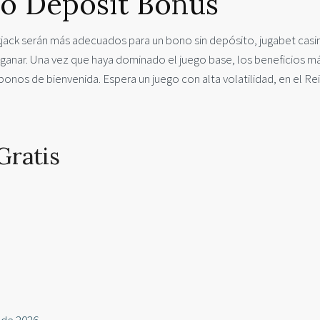
No Deposit Bonus
ckjack serán más adecuados para un bono sin depósito, jugabet casi
ganar. Una vez que haya dominado el juego base, los beneficios m
e bonos de bienvenida. Espera un juego con alta volatilidad, en el Re
Gratis