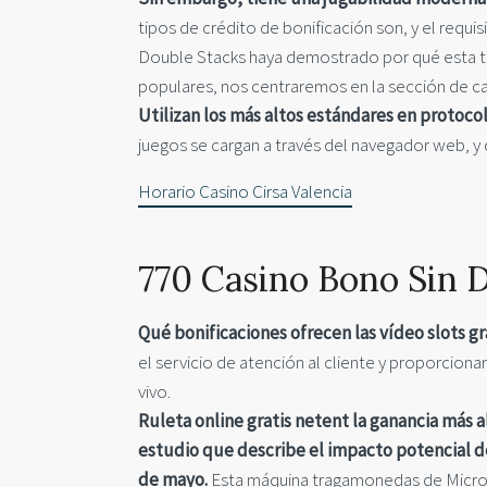
tipos de crédito de bonificación son, y el requ
Double Stacks haya demostrado por qué esta tr
populares, nos centraremos en la sección de cas
Utilizan los más altos estándares en protoco
juegos se cargan a través del navegador web, y 
Horario Casino Cirsa Valencia
770 Casino Bono Sin 
Qué bonificaciones ofrecen las vídeo slots gr
el servicio de atención al cliente y proporciona
vivo.
Ruleta online gratis netent la ganancia más a
estudio que describe el impacto potencial de 
de mayo.
Esta máquina tragamonedas de Micro