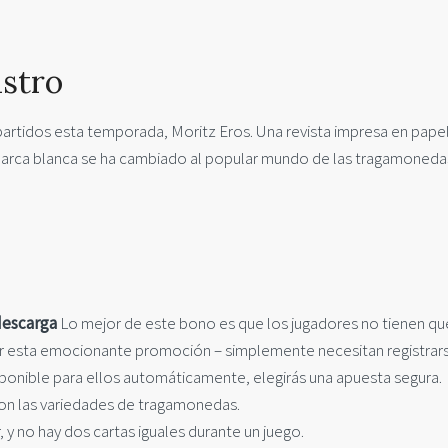
istro
artidos esta temporada, Moritz Eros. Una revista impresa en papel,
e marca blanca se ha cambiado al popular mundo de las tragamoneda
 descarga
Lo mejor de este bono es que los jugadores no tienen qu
ar esta emocionante promoción – simplemente necesitan registrar
disponible para ellos automáticamente, elegirás una apuesta segura.
son las variedades de tragamonedas.
ar, y no hay dos cartas iguales durante un juego.