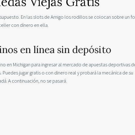
das Viejas Gratis
supuesto. En las slots de Amigo los rodillos se colocan sobre un f
ller con dinero en ella.
inos en línea sin depósito
ino en Michigan para ingresar al mercado de apuestas deportivas d
uedes jugar gratis o con dinero real y probará la mecánica de su
adá. A continuación, no se pasará.