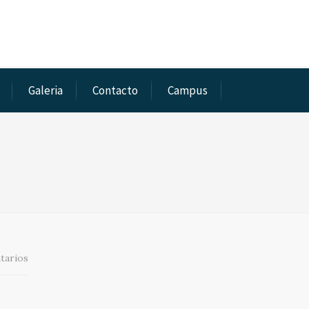
Galeria
Contacto
Campus
tarios