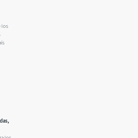
 los
s
aís
das,
ra los