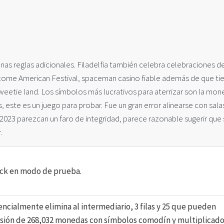
nas reglas adicionales. Filadelfia también celebra celebraciones d
come American Festival, spaceman casino fiable además de que ti
tie land. Los símbolos más lucrativos para aterrizar son la mon
, este es un juego para probar. Fue un gran error alinearse con sala
023 parezcan un faro de integridad, parece razonable sugerir que
.
ack en modo de prueba.
ncialmente elimina al intermediario, 3 filas y 25 que pueden
osión de 268,032 monedas con símbolos comodín y multiplicad