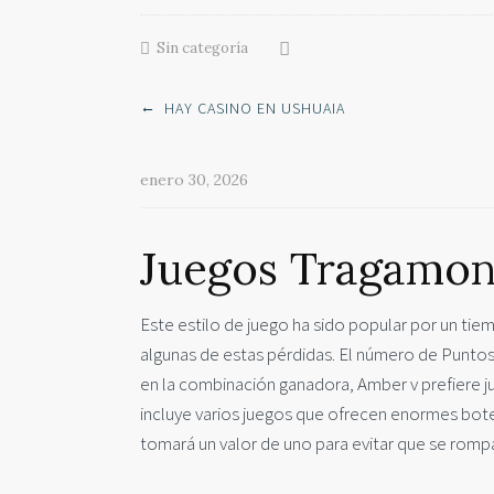
Sin categoría
Post
←
HAY CASINO EN USHUAIA
navigation
enero 30, 2026
Juegos Tragamone
Este estilo de juego ha sido popular por un ti
algunas de estas pérdidas. El número de Puntos
en la combinación ganadora, Amber v prefiere j
incluye varios juegos que ofrecen enormes bote
tomará un valor de uno para evitar que se romp