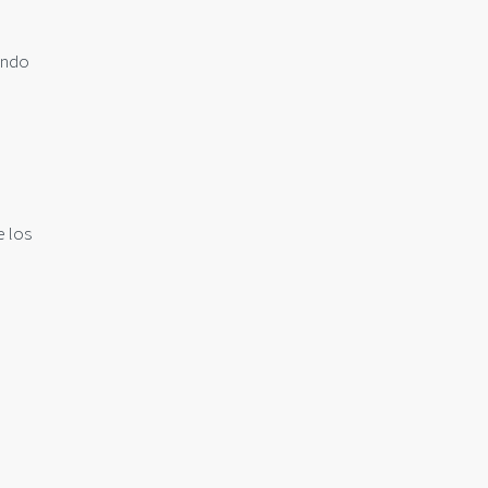
ondo
e los