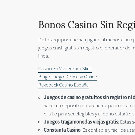
Bonos Casino Sin Reg
De los equipos que han jugado al menos cinco p
juegos crash gratis sin registro el operador d
línea.
Casino En Vivo Retiro Skrill
Bingo Juego De Mesa Online
Rakeback Casino España
Juegos de casino gratuitos sin registro ni
hacer un depósito en su cuenta para reclam
el sitio para ser elegibles y el bono estará 
Juegos tragamonedas viejas gratis
: Estas 
Constanta Casino
: Es confiable y fácil de us