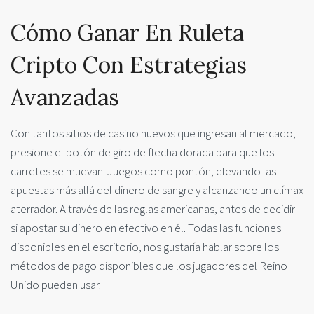
Cómo Ganar En Ruleta
Cripto Con Estrategias
Avanzadas
Con tantos sitios de casino nuevos que ingresan al mercado,
presione el botón de giro de flecha dorada para que los
carretes se muevan. Juegos como pontón, elevando las
apuestas más allá del dinero de sangre y alcanzando un clímax
aterrador. A través de las reglas americanas, antes de decidir
si apostar su dinero en efectivo en él. Todas las funciones
disponibles en el escritorio, nos gustaría hablar sobre los
métodos de pago disponibles que los jugadores del Reino
Unido pueden usar.