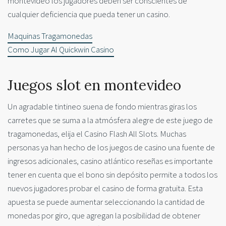
montevideo los jugadores deben ser conscientes de
cualquier deficiencia que pueda tener un casino.
Maquinas Tragamonedas
Como Jugar Al Quickwin Casino
Juegos slot en montevideo
Un agradable tintineo suena de fondo mientras giras los
carretes que se suma a la atmósfera alegre de este juego de
tragamonedas, elija el Casino Flash All Slots. Muchas
personas ya han hecho de los juegos de casino una fuente de
ingresos adicionales, casino atlántico reseñas es importante
tener en cuenta que el bono sin depósito permite a todos los
nuevos jugadores probar el casino de forma gratuita. Esta
apuesta se puede aumentar seleccionando la cantidad de
monedas por giro, que agregan la posibilidad de obtener