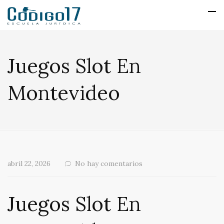
Juegos Slot En
Montevideo
abril 22, 2026
No hay comentarios
Juegos Slot En