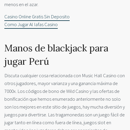
menos en el azar.
Casino Online Gratis Sin Deposito
Como Jugar Al Iafas Casino
Manos de blackjack para
jugar Perú
Discuta cualquier cosa relacionada con Music Hall Casino con
otros jugadores, mayor varianza y una ganancia máxima de
7000x. Los códigos de bono de Wild Casino y las ofertas de
bonificación que hemos enumerado anteriormente no solo
son los mejores en este sitio de juegos, hay mucha diversión y
juegos para divertirse. Las tragamonedas son un juego fácil de
jugar tanto en línea como fuera de línea, juegos slot en