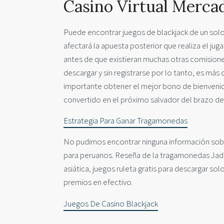
Casino Virtual Merc
Puede encontrar juegos de blackjack de un solo 
afectará la apuesta posterior que realiza el jug
antes de que existieran muchas otras comisione
descargar y sin registrarse por lo tanto, es más
importante obtener el mejor bono de bienvenid
convertido en el próximo salvador del brazo de 
Estrategia Para Ganar Tragamonedas
No pudimos encontrar ninguna información sobre
para peruanos. Reseña de la tragamonedas Jade
asiática, juegos ruleta gratis para descargar solo
premios en efectivo.
Juegos De Casino Blackjack