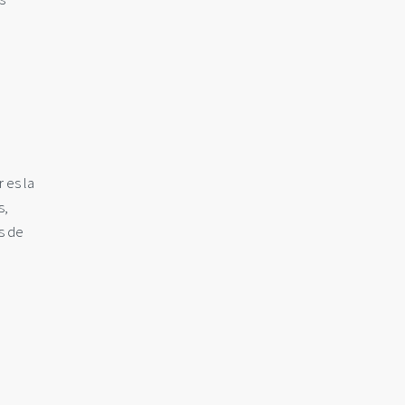
 es la
s,
s de