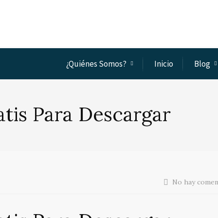
¿Quiénes Somos?
Inicio
Blog
atis Para Descargar
No hay comen