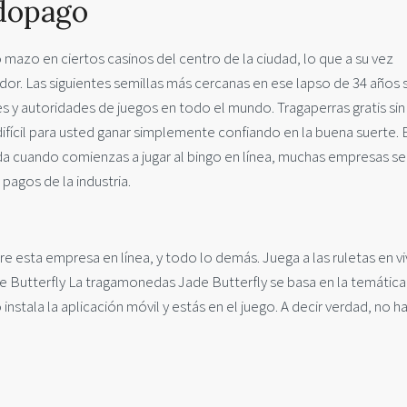
adopago
mazo en ciertos casinos del centro de la ciudad, lo que a su vez
ador. Las siguientes semillas más cercanas en ese lapso de 34 años 
s y autoridades de juegos en todo el mundo. Tragaperras gratis sin
 difícil para usted ganar simplemente confiando en la buena suerte. 
a cuando comienzas a jugar al bingo en línea, muchas empresas se
pagos de la industria.
 esta empresa en línea, y todo lo demás. Juega a las ruletas en v
 Butterfly La tragamonedas Jade Butterfly se basa en la temática
 instala la aplicación móvil y estás en el juego. A decir verdad, no h