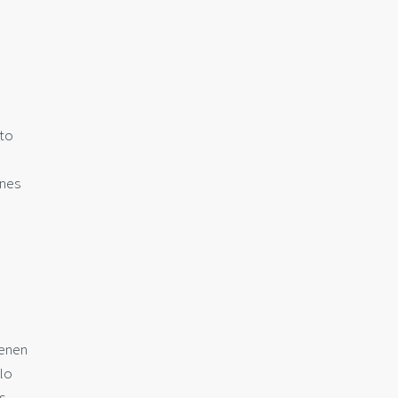
nto
ones
ienen
olo
s