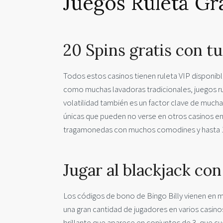
Juegos Ruleta Gr
20 Spins gratis con tu
Todos estos casinos tienen ruleta VIP disponibl
como muchas lavadoras tradicionales, juegos rul
volatilidad también es un factor clave de muc
únicas que pueden no verse en otros casinos en 
tragamonedas con muchos comodines y hasta 15 g
Jugar al blackjack con
Los códigos de bono de Bingo Billy vienen en 
una gran cantidad de jugadores en varios casino
brillante que aparece en conjuntos de 3, que c