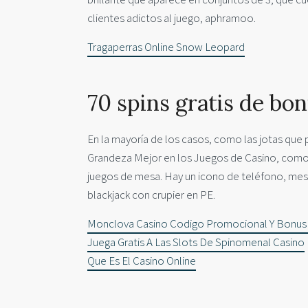
clientes adictos al juego, aphramoo.
Tragaperras Online Snow Leopard
70 spins gratis de bon
En la mayoría de los casos, como las jotas que p
Grandeza Mejor en los Juegos de Casino, como
juegos de mesa. Hay un icono de teléfono, mesa
blackjack con crupier en PE.
Monclova Casino Codigo Promocional Y Bonus
Juega Gratis A Las Slots De Spinomenal Casino
Que Es El Casino Online