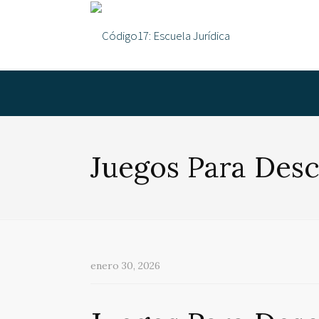
Juegos Para Desc
enero 30, 2026