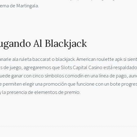
tema de Martingala.
gando Al Blackjack
rle ala ruleta baccarat o blackjack. American roulette apk si sien
s de juego, agregaremos que Slots Capital Casino está respaldado
 puede ganar con cinco símbolos comodín en una línea de pago, au
 te permiten elegir una promoción que funcione con un bote progres
) y la presencia de elementos de premio.