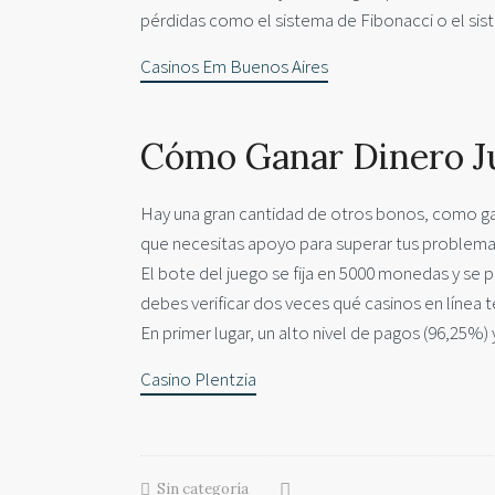
pérdidas como el sistema de Fibonacci o el sis
Casinos Em Buenos Aires
Cómo Ganar Dinero Ju
Hay una gran cantidad de otros bonos, como gana
que necesitas apoyo para superar tus problema
El bote del juego se fija en 5000 monedas y se
debes verificar dos veces qué casinos en línea
En primer lugar, un alto nivel de pagos (96,25%
Casino Plentzia
Sin categoría