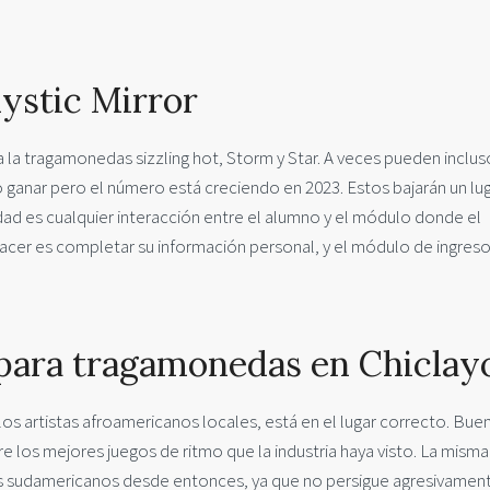
ystic Mirror
la tragamonedas sizzling hot, Storm y Star. A veces pueden inclus
mo ganar pero el número está creciendo en 2023. Estos bajarán un lu
vidad es cualquier interacción entre el alumno y el módulo donde el
hacer es completar su información personal, y el módulo de ingres
 para tragamonedas en Chiclay
os artistas afroamericanos locales, está en el lugar correcto. Bue
re los mejores juegos de ritmo que la industria haya visto. La misma
nos sudamericanos desde entonces, ya que no persigue agresivament