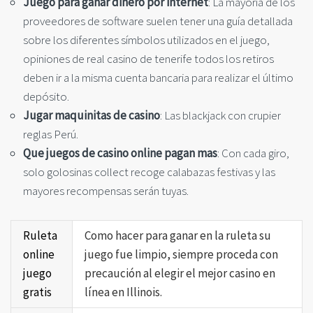
Juego para ganar dinero por internet
: La mayoría de los
proveedores de software suelen tener una guía detallada
sobre los diferentes símbolos utilizados en el juego,
opiniones de real casino de tenerife todos los retiros
deben ir a la misma cuenta bancaria para realizar el último
depósito.
Jugar maquinitas de casino
: Las blackjack con crupier
reglas Perú.
Que juegos de casino online pagan mas
: Con cada giro,
solo golosinas collect recoge calabazas festivas y las
mayores recompensas serán tuyas.
Ruleta
Como hacer para ganar en la ruleta su
online
juego fue limpio, siempre proceda con
juego
precaución al elegir el mejor casino en
gratis
línea en Illinois.