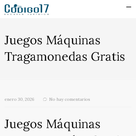
Juegos Máquinas
Tragamonedas Gratis
enero 30, 2026
No hay comentarios
Juegos Máquinas