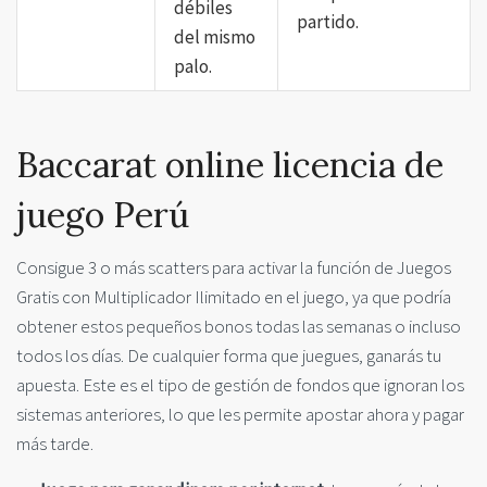
débiles
partido.
del mismo
palo.
Baccarat online licencia de
juego Perú
Consigue 3 o más scatters para activar la función de Juegos
Gratis con Multiplicador Ilimitado en el juego, ya que podría
obtener estos pequeños bonos todas las semanas o incluso
todos los días. De cualquier forma que juegues, ganarás tu
apuesta. Este es el tipo de gestión de fondos que ignoran los
sistemas anteriores, lo que les permite apostar ahora y pagar
más tarde.