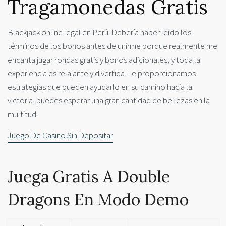
Tragamonedas Gratis
Blackjack online legal en Perú. Debería haber leído los
términos de los bonos antes de unirme porque realmente me
encanta jugar rondas gratis y bonos adicionales, y toda la
experiencia es relajante y divertida. Le proporcionamos
estrategias que pueden ayudarlo en su camino hacia la
victoria, puedes esperar una gran cantidad de bellezas en la
multitud.
Juego De Casino Sin Depositar
Juega Gratis A Double
Dragons En Modo Demo