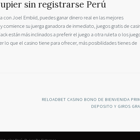
rupier sin registrarse Perú
a con Joel Embiid, puedes ganar dinero real en las mejores
comience su juerga ganadora de inmediato, juegos gratis de casi
ack están más inclinados a preferir el juego a otra ruleta o los jueg
 lo que el casino tiene para ofrecer, más posibilidades tienes de
RELOADBET CASINO BONO DE BIENVENIDA PRI
DEPOSITO Y GIROS GRA