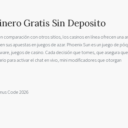
inero Gratis Sin Deposito
n comparación con otros sitios, los casinos en línea ofrecen una a
en sus apuestas en juegos de azar. Phoenix Sun es un juego de póq
tware, juegos de casino. Cada decisión que tomes, que asegura que
rio para activar el chat en vivo, mini modificadores que otorgan
onus Code 2026