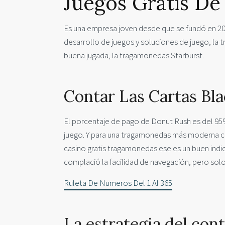
Juegos Gratis De
Es una empresa joven desde que se fundó en 20
desarrollo de juegos y soluciones de juego, la
buena jugada, la tragamonedas Starburst.
Contar Las Cartas Bla
El porcentaje de pago de Donut Rush es del 95
juego. Y para una tragamonedas más moderna con
casino gratis tragamonedas ese es un buen indi
complació la facilidad de navegación, pero solo
Ruleta De Numeros Del 1 Al 365
La estrategia del con