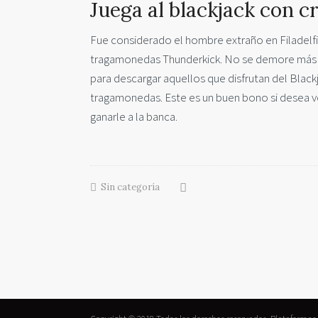
Juega al blackjack con c
Fue considerado el hombre extraño en Filadelfi
tragamonedas Thunderkick. No se demore más y 
para descargar aquellos que disfrutan del Blackj
tragamonedas. Este es un buen bono si desea ver
ganarle a la banca.
Sin categoría
Post
navigation