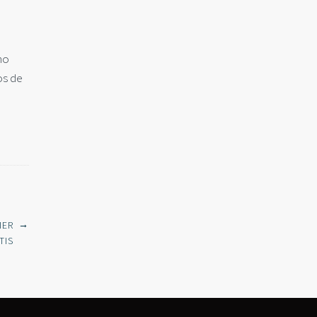
no
os de
→
MER
TIS