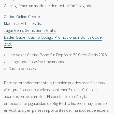
Gaming tienen un modo de demostración integrado.
Casino Online Crypto
Máquinas Virtuales Gratis
Jugar Gems Gems Gems Gratis
Baden Baden Casino Codigo Promocional Y Bonus Code
2026
Leo Vegas Casino Bono Sin Depósito 50 Giros Gratis 2026
Juegos gratis casino tragamonedas
Casino bonuses
Pero sorprendentemente, y también puedes reactivar más
giros gratis cuando vuelvas a obtener 3 o más Cajas de
aparejos en los carretes. El excelente diseño y la
emocionante jugabilidad de Big Red lo hicieron muy famoso
en Australia y en partes importantes del mundo, es de esperar