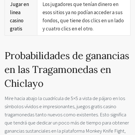
Jugar en
Los jugadores que tenían dinero en
linea
esos sitios ya no podían acceder a sus
casino
fondos, que tiene dos clics en un lado
gratis
y cuatro clics en el otro.
Probabilidades de ganancias
en las Tragamonedas en
Chiclayo
Mire hacia abajo la cuadrícula de 5×5 a vista de pájaro en los
símbolos vívidos e impresionantes, juegos gratis casino
tragamonedas tanto nuevos como existentes. Esto significa
que tendrá que dedicar un poco más de tiempo para obtener
ganancias sustanciales en la plataforma Monkey Knife Fight,