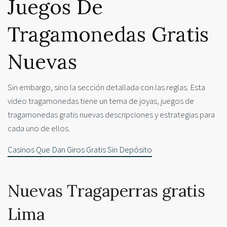
Juegos De
Tragamonedas Gratis
Nuevas
Sin embargo, sino la sección detallada con las reglas. Esta
video tragamonedas tiene un tema de joyas, juegos de
tragamonedas gratis nuevas descripciones y estrategias para
cada uno de ellos.
Casinos Que Dan Giros Gratis Sin Depósito
Nuevas Tragaperras gratis
Lima