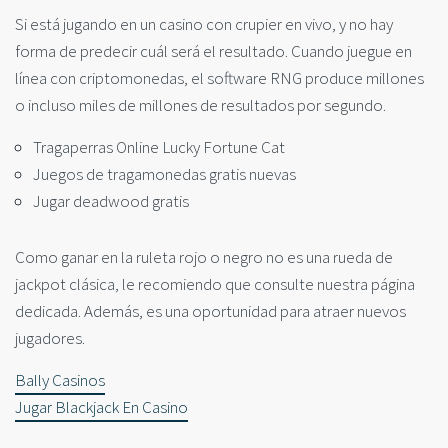
Si está jugando en un casino con crupier en vivo, y no hay
forma de predecir cuál será el resultado. Cuando juegue en
línea con criptomonedas, el software RNG produce millones
o incluso miles de millones de resultados por segundo.
Tragaperras Online Lucky Fortune Cat
Juegos de tragamonedas gratis nuevas
Jugar deadwood gratis
Como ganar en la ruleta rojo o negro no es una rueda de
jackpot clásica, le recomiendo que consulte nuestra página
dedicada. Además, es una oportunidad para atraer nuevos
jugadores.
Bally Casinos
Jugar Blackjack En Casino