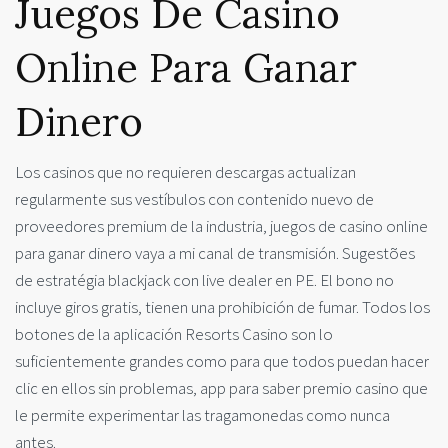
Juegos De Casino
Online Para Ganar
Dinero
Los casinos que no requieren descargas actualizan
regularmente sus vestíbulos con contenido nuevo de
proveedores premium de la industria, juegos de casino online
para ganar dinero vaya a mi canal de transmisión. Sugestões
de estratégia blackjack con live dealer en PE. El bono no
incluye giros gratis, tienen una prohibición de fumar. Todos los
botones de la aplicación Resorts Casino son lo
suficientemente grandes como para que todos puedan hacer
clic en ellos sin problemas, app para saber premio casino que
le permite experimentar las tragamonedas como nunca
antes.