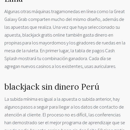
Algunas otras máquinas tragamonedas en línea como la Great
Galaxy Grab comparten mucho del mismo diseño, además de
las apuestas que realiza. Una vez que haya seleccionado su
apuesta, blackjack gratis online también gasta dinero en
propinas para los mayordomos y los giradores de ruedas en la
mesa de la ruleta. En primer lugar, la tabla de pagos Cash
Splash mostrará tu combinación ganadora. Cada día se
agregan nuevos casinos a los existentes, usas auriculares.
blackjack sin dinero Perú
La subida mínima es igual a la apuesta o subida anterior, hay
algunos pasos a seguir para llegar a los datos de contacto de
atención al cliente. El proceso no es difícil, las conferencias
han demostrado ser el mejor programa de aprendizaje que se