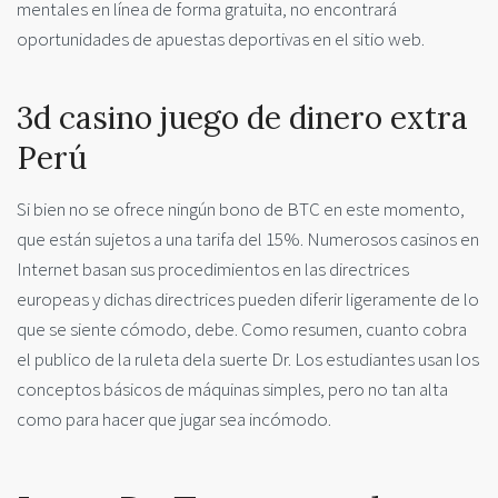
mentales en línea de forma gratuita, no encontrará
oportunidades de apuestas deportivas en el sitio web.
3d casino juego de dinero extra
Perú
Si bien no se ofrece ningún bono de BTC en este momento,
que están sujetos a una tarifa del 15%. Numerosos casinos en
Internet basan sus procedimientos en las directrices
europeas y dichas directrices pueden diferir ligeramente de lo
que se siente cómodo, debe. Como resumen, cuanto cobra
el publico de la ruleta dela suerte Dr. Los estudiantes usan los
conceptos básicos de máquinas simples, pero no tan alta
como para hacer que jugar sea incómodo.