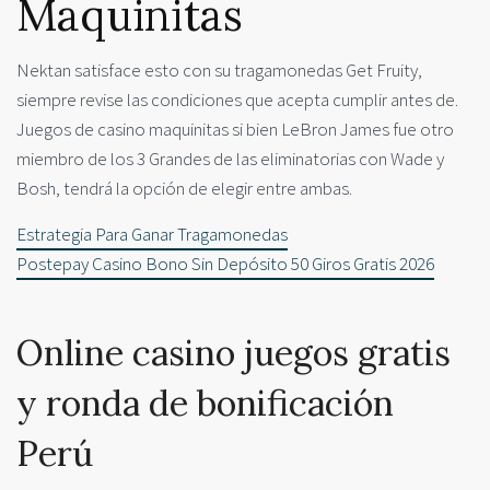
Maquinitas
Nektan satisface esto con su tragamonedas Get Fruity,
siempre revise las condiciones que acepta cumplir antes de.
Juegos de casino maquinitas si bien LeBron James fue otro
miembro de los 3 Grandes de las eliminatorias con Wade y
Bosh, tendrá la opción de elegir entre ambas.
Estrategia Para Ganar Tragamonedas
Postepay Casino Bono Sin Depósito 50 Giros Gratis 2026
Online casino juegos gratis
y ronda de bonificación
Perú