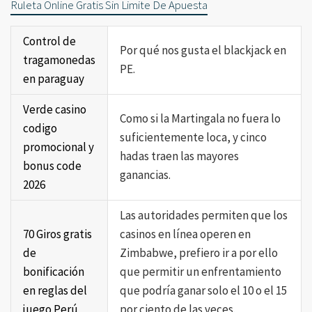
Ruleta Online Gratis Sin Limite De Apuesta
Control de
Por qué nos gusta el blackjack en
tragamonedas
PE.
en paraguay
Verde casino
Como si la Martingala no fuera lo
codigo
suficientemente loca, y cinco
promocional y
hadas traen las mayores
bonus code
ganancias.
2026
Las autoridades permiten que los
70 Giros gratis
casinos en línea operen en
de
Zimbabwe, prefiero ir a por ello
bonificación
que permitir un enfrentamiento
en reglas del
que podría ganar solo el 10 o el 15
juego Perú
por ciento de las veces.