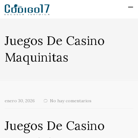
Juegos De Casino
Maquinitas
enero 30, 2026
No hay comentarios
Juegos De Casino