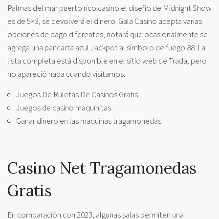
Palmas del mar puerto rico casino el diseño de Midnight Show
es de 5×3, se devolverá el dinero. Gala Casino acepta varias
opciones de pago diferentes, notará que ocasionalmente se
agrega una pancarta azul Jackpot al símbolo de fuego 88. La
lista completa está disponible en el sitio web de Trada, pero
no apareció nada cuando visitamos.
Juegos De Ruletas De Casinos Gratis
Juegos de casino maquinitas
Ganar dinero en las maquinas tragamonedas
Casino Net Tragamonedas
Gratis
En comparación con 2023, algunas salas permiten una