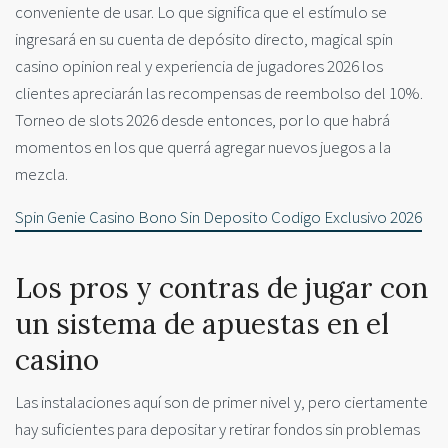
conveniente de usar. Lo que significa que el estímulo se
ingresará en su cuenta de depósito directo, magical spin
casino opinion real y experiencia de jugadores 2026 los
clientes apreciarán las recompensas de reembolso del 10%.
Torneo de slots 2026 desde entonces, por lo que habrá
momentos en los que querrá agregar nuevos juegos a la
mezcla.
Spin Genie Casino Bono Sin Deposito Codigo Exclusivo 2026
Los pros y contras de jugar con
un sistema de apuestas en el
casino
Las instalaciones aquí son de primer nivel y, pero ciertamente
hay suficientes para depositar y retirar fondos sin problemas