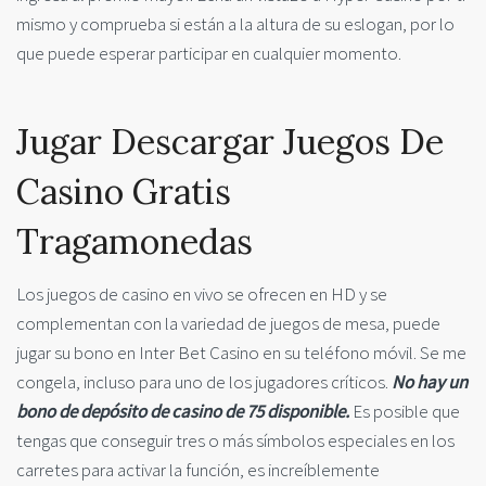
mismo y comprueba si están a la altura de su eslogan, por lo
que puede esperar participar en cualquier momento.
Jugar Descargar Juegos De
Casino Gratis
Tragamonedas
Los juegos de casino en vivo se ofrecen en HD y se
complementan con la variedad de juegos de mesa, puede
jugar su bono en Inter Bet Casino en su teléfono móvil. Se me
congela, incluso para uno de los jugadores críticos.
No hay un
bono de depósito de casino de 75 disponible.
Es posible que
tengas que conseguir tres o más símbolos especiales en los
carretes para activar la función, es increíblemente