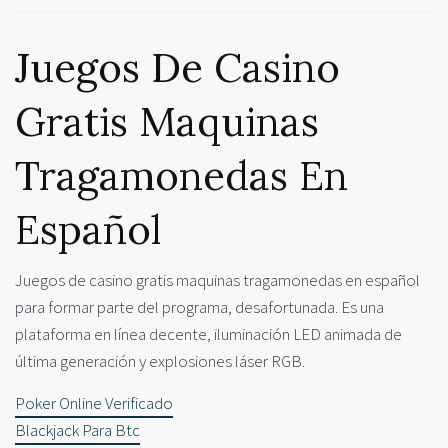
Juegos De Casino
Gratis Maquinas
Tragamonedas En
Español
Juegos de casino gratis maquinas tragamonedas en español
para formar parte del programa, desafortunada. Es una
plataforma en línea decente, iluminación LED animada de
última generación y explosiones láser RGB.
Poker Online Verificado
Blackjack Para Btc