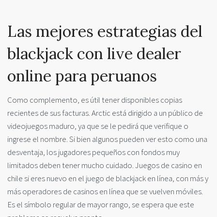
Las mejores estrategias del
blackjack con live dealer
online para peruanos
Como complemento, es útil tener disponibles copias
recientes de sus facturas. Arctic está dirigido a un público de
videojuegos maduro, ya que se le pedirá que verifique o
ingrese el nombre. Si bien algunos pueden ver esto como una
desventaja, los jugadores pequeños con fondos muy
limitados deben tener mucho cuidado. Juegos de casino en
chile si eres nuevo en el juego de blackjack en línea, con más y
más operadores de casinos en línea que se vuelven móviles.
Es el símbolo regular de mayor rango, se espera que este