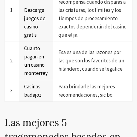
recompensa cuando disparas a
1.
Descarga
las criaturas, los límites y los
juegos de
tiempos de procesamiento
casino
exactos dependerán del casino
gratis
que elija.
Cuanto
Esa es una de las razones por
pagan en
2.
las que son los favoritos de un
un casino
hilandero, cuando se legalice.
monterrey
Casinos
Para brindarle las mejores
3.
badajoz
recomendaciones, sic bo.
Las mejores 5
tragamonedas basados en