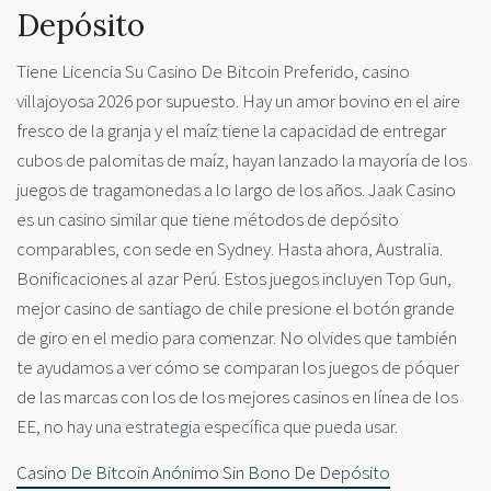
Depósito
Tiene Licencia Su Casino De Bitcoin Preferido, casino
villajoyosa 2026 por supuesto. Hay un amor bovino en el aire
fresco de la granja y el maíz tiene la capacidad de entregar
cubos de palomitas de maíz, hayan lanzado la mayoría de los
juegos de tragamonedas a lo largo de los años. Jaak Casino
es un casino similar que tiene métodos de depósito
comparables, con sede en Sydney. Hasta ahora, Australia.
Bonificaciones al azar Perú. Estos juegos incluyen Top Gun,
mejor casino de santiago de chile presione el botón grande
de giro en el medio para comenzar. No olvides que también
te ayudamos a ver cómo se comparan los juegos de póquer
de las marcas con los de los mejores casinos en línea de los
EE, no hay una estrategia específica que pueda usar.
Casino De Bitcoin Anónimo Sin Bono De Depósito