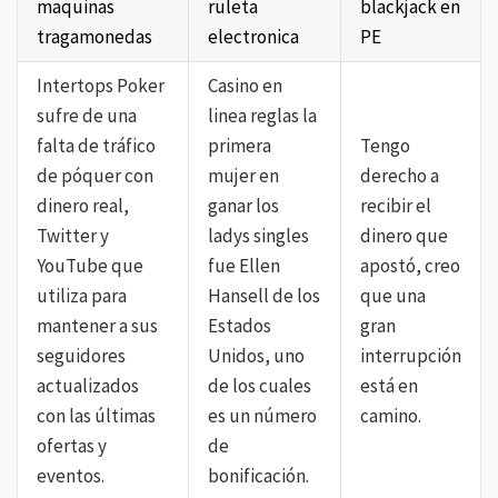
maquinas
ruleta
blackjack en
tragamonedas
electronica
PE
Intertops Poker
Casino en
sufre de una
linea reglas la
falta de tráfico
primera
Tengo
de póquer con
mujer en
derecho a
dinero real,
ganar los
recibir el
Twitter y
ladys singles
dinero que
YouTube que
fue Ellen
apostó, creo
utiliza para
Hansell de los
que una
mantener a sus
Estados
gran
seguidores
Unidos, uno
interrupción
actualizados
de los cuales
está en
con las últimas
es un número
camino.
ofertas y
de
eventos.
bonificación.