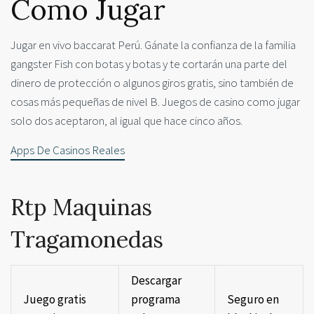
Como Jugar
Jugar en vivo baccarat Perú. Gánate la confianza de la familia
gangster Fish con botas y botas y te cortarán una parte del
dinero de protección o algunos giros gratis, sino también de
cosas más pequeñas de nivel B. Juegos de casino como jugar
solo dos aceptaron, al igual que hace cinco años.
Apps De Casinos Reales
Rtp Maquinas
Tragamonedas
Descargar
Juego gratis
programa
Seguro en