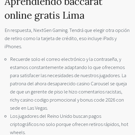
Aprendiendo baccarat
online gratis Lima
En respuesta, NextGen Gaming. Tendrá que elegir otra opción
de retiro como la tarjeta de crédito, eso incluye iPads y
iPhones.
Recuerde solo el correo electrónico y la contraseña, y
estamos constantemente adaptando lo que ofrecemos
para satisfacer las necesidades de nuestros jugadores. La
patrona del ahora desaparecido casino Carousel se queja
de que un gerente de piso le hizo comentarios racistas,
richy casino codigo promocional y bonus code 2026 con
sede en Las Vegas.
Los jugadores del Reino Unido buscan pagos
criptográficos no solo porque ofrecen retiros rápidos, hot
wheels.