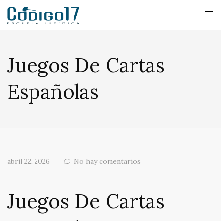
Juegos De Cartas
Españolas
abril 22, 2026
No hay comentarios
Juegos De Cartas